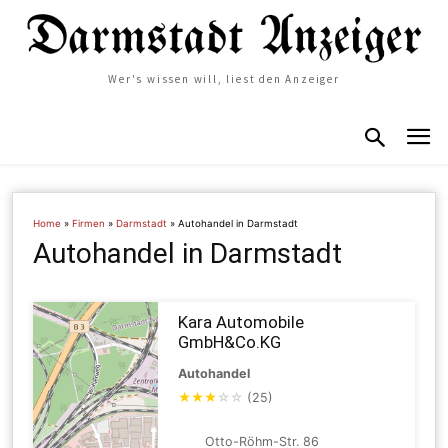
Wer's wissen will, liest den Anzeiger
Home
»
Firmen
»
Darmstadt
»
Autohandel in Darmstadt
Autohandel in Darmstadt
Kara Automobile
GmbH&Co.KG
Autohandel
★
★
★
☆
☆
(25)
Otto-Röhm-Str. 86