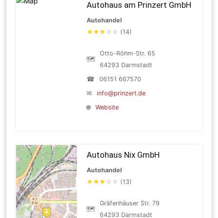
Autohaus am Prinzert GmbH
Autohandel
★
★
★
☆
☆
(14)
Otto-Röhm-Str. 65
🗺
64293 Darmstadt
☎
06151 667570
✉
info@prinzert.de
🌐
Website
Autohaus Nix GmbH
Autohandel
★
★
★
☆
☆
(13)
Gräfenhäuser Str. 79
🗺
64293 Darmstadt