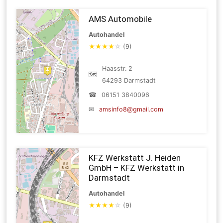
AMS Automobile
Autohandel
★
★
★
★
☆
(9)
Haasstr. 2
🗺
64293 Darmstadt
☎
06151 3840096
✉
amsinfo8@gmail.com
KFZ Werkstatt J. Heiden
GmbH – KFZ Werkstatt in
Darmstadt
Autohandel
★
★
★
★
☆
(9)