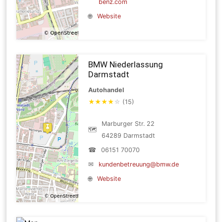
benz.com
🌐
Website
BMW Niederlassung
Darmstadt
Autohandel
★
★
★
★
☆
(15)
Marburger Str. 22
🗺
64289 Darmstadt
☎
06151 70070
✉
kundenbetreuung@bmw.de
🌐
Website