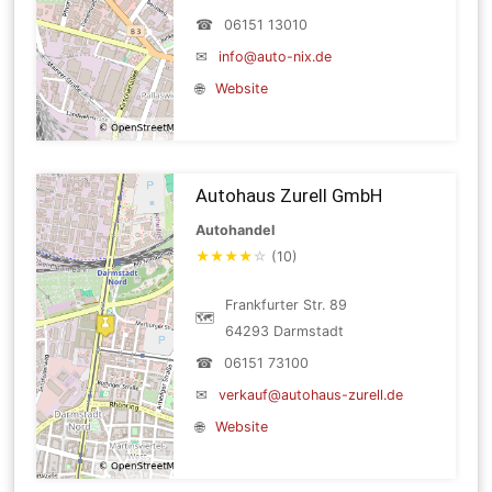
☎
06151 13010
✉
info@auto-nix.de
🌐
Website
Autohaus Zurell GmbH
Autohandel
★
★
★
★
☆
(10)
Frankfurter Str. 89
🗺
64293 Darmstadt
☎
06151 73100
✉
verkauf@autohaus-zurell.de
🌐
Website