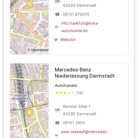
🗺
64293 Darmstadt
☎
06151 870070
info.frankfurt@kara-
✉
automobile.de
🌐
Website
Mercedes-Benz
Niederlassung Darmstadt
Autohandel
★
★
★
☆
☆
(19)
Berliner Allee 1
🗺
64295 Darmstadt
☎
06151 3950
pkw-verkauf@mercedes-
✉