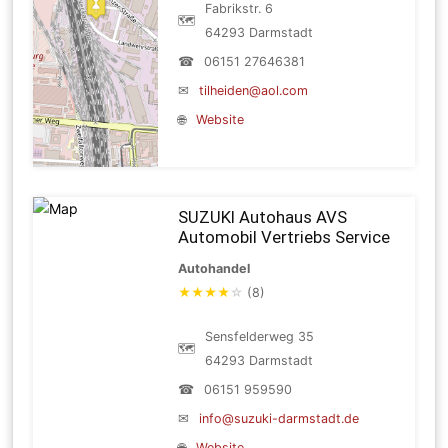
Fabrikstr. 6
🗺
64293 Darmstadt
☎
06151 27646381
✉
tilheiden@aol.com
🌐
Website
SUZUKI Autohaus AVS
Automobil Vertriebs Service
Autohandel
★
★
★
★
☆
(8)
Sensfelderweg 35
🗺
64293 Darmstadt
☎
06151 959590
✉
info@suzuki-darmstadt.de
🌐
Website