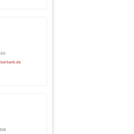
650
oberbank.de
306