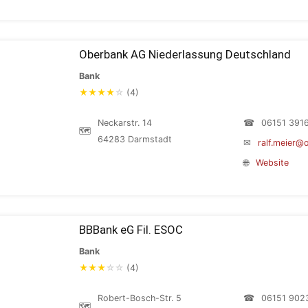
Oberbank AG Niederlassung Deutschland
Bank
★
★
★
★
☆
(4)
Neckarstr. 14
☎
06151 391
🗺
64283 Darmstadt
✉
ralf.meier@
🌐
Website
BBBank eG Fil. ESOC
Bank
★
★
★
☆
☆
(4)
Robert-Bosch-Str. 5
☎
06151 902
🗺