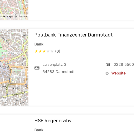
Postbank-Finanzcenter Darmstadt
Bank
★
★
★
☆
☆
(6)
Luisenplatz 3
☎
0228 550
🗺
64283 Darmstadt
🌐
Website
HSE Regenerativ
Bank