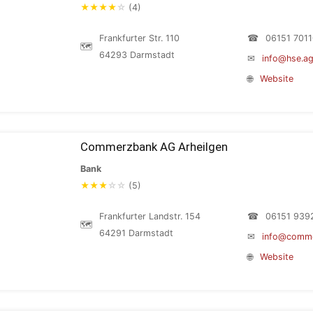
★
★
★
★
☆
(4)
Frankfurter Str. 110
☎
06151 7011
🗺
64293 Darmstadt
✉
info@hse.a
🌐
Website
Commerzbank AG Arheilgen
Bank
★
★
★
☆
☆
(5)
Frankfurter Landstr. 154
☎
06151 939
🗺
64291 Darmstadt
✉
info@comm
🌐
Website