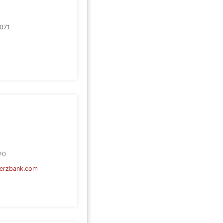
071
g
20
erzbank.com