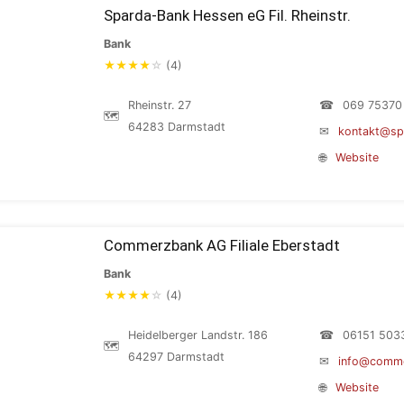
Sparda-Bank Hessen eG Fil. Rheinstr.
Bank
★
★
★
★
☆
(4)
Rheinstr. 27
☎
069 75370
🗺
64283 Darmstadt
✉
kontakt@sp
🌐
Website
Commerzbank AG Filiale Eberstadt
Bank
★
★
★
★
☆
(4)
Heidelberger Landstr. 186
☎
06151 503
🗺
64297 Darmstadt
✉
info@comm
🌐
Website