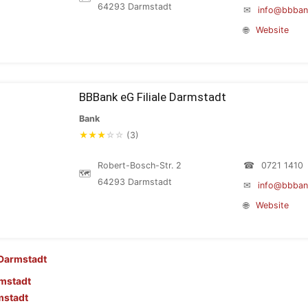
64293 Darmstadt
✉
info@bbban
🌐
Website
BBBank eG Filiale Darmstadt
Bank
★
★
★
☆
☆
(3)
Robert-Bosch-Str. 2
☎
0721 1410
🗺
64293 Darmstadt
✉
info@bbban
🌐
Website
Darmstadt
mstadt
mstadt