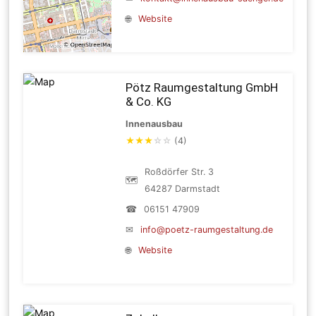
🌐
Website
Pötz Raumgestaltung GmbH
& Co. KG
Innenausbau
★
★
★
☆
☆
(4)
Roßdörfer Str. 3
🗺
64287 Darmstadt
☎
06151 47909
✉
info@poetz-raumgestaltung.de
🌐
Website