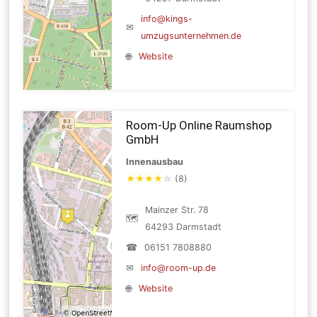
info@kings-
✉
umzugsunternehmen.de
🌐
Website
Room-Up Online Raumshop
GmbH
Innenausbau
★
★
★
★
☆
(8)
Mainzer Str. 78
🗺
64293 Darmstadt
☎
06151 7808880
✉
info@room-up.de
🌐
Website