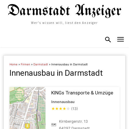
Wer's wissen will, liest den Anzeiger
Home
»
Firmen
»
Darmstadt
»
Innenausbau in Darmstadt
Innenausbau in Darmstadt
KINGs Transporte & Umzüge
Innenausbau
★
★
★
★
☆
(13)
Kirnbergerstr. 13
🗺
64297 Darmstadt