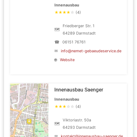
Innenausbau
★
★
★
★
☆
(4)
Friedberger Str. 1
🗺
64289 Darmstadt
☎
06151 76761
✉
info@nemet-gebaeudeservice.de
🌐
Website
Innenausbau Saenger
Innenausbau
★
★
★
☆
☆
(4)
Viktoriastr. 50a
🗺
64293 Darmstadt
✉
kontakt@innenausbau-saenger.de