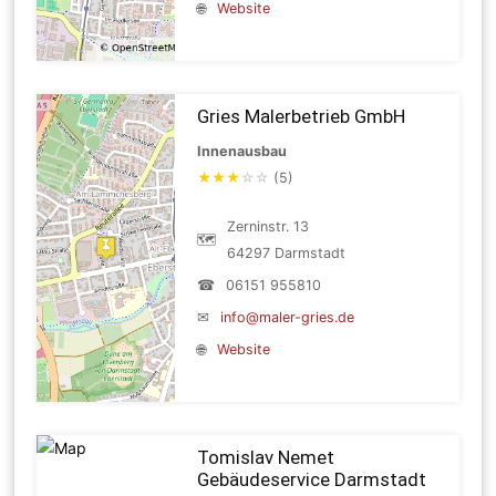
🌐
Website
Gries Malerbetrieb GmbH
Innenausbau
★
★
★
☆
☆
(5)
Zerninstr. 13
🗺
64297 Darmstadt
☎
06151 955810
✉
info@maler-gries.de
🌐
Website
Tomislav Nemet
Gebäudeservice Darmstadt