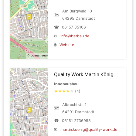
Am Burgwald 10
🗺
64295 Darmstadt
☎
06157 85106
✉
info@batbau.de
🌐
Website
Quality Work Martin König
Innenausbau
★
★
★
★
☆
(4)
Albrechtstr. 1
🗺
64291 Darmstadt
☎
06151 2736958
✉
martin.koenig@quality-work.de