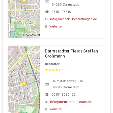
🗺
64285 Darmstadt
☎
06151 96810
✉
info@dechert-bestattungen.de
🌐
Website
Darmstädter Pietät Steffen
Großmann
Bestatter
★
★
★
★
☆
(8)
Heimstättenweg 81b
🗺
64295 Darmstadt
☎
06151 3082422
✉
info@darmstadt-pietaet.de
🌐
Website