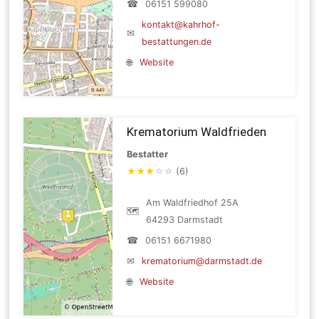
☎
06151 599080
kontakt@kahrhof-
✉
bestattungen.de
🌐
Website
Krematorium Waldfrieden
Bestatter
★
★
★
☆
☆
(6)
Am Waldfriedhof 25A
🗺
64293 Darmstadt
☎
06151 6671980
✉
krematorium@darmstadt.de
🌐
Website