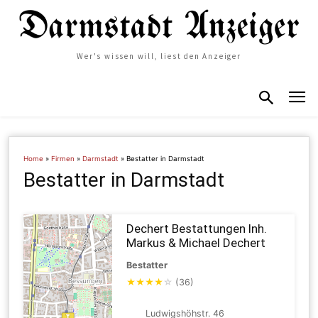
Wer's wissen will, liest den Anzeiger
Home
»
Firmen
»
Darmstadt
»
Bestatter in Darmstadt
Bestatter in Darmstadt
Dechert Bestattungen Inh.
Markus & Michael Dechert
Bestatter
★
★
★
★
☆
(36)
Ludwigshöhstr. 46