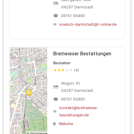
🗺
64297 Darmstadt
☎
06151 94490
✉
koelsch-darmstadt@t-online.de
Breitwieser Bestattungen
Bestatter
★
★
★
☆
☆
(4)
Ringstr. 61
🗺
64297 Darmstadt
☎
06151 55890
kontakt@breitwieser-
✉
bestattungen.de
🌐
Website