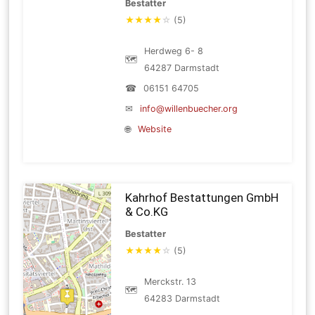
Bestatter
★
★
★
★
☆
(5)
Herdweg 6- 8
🗺
64287 Darmstadt
☎
06151 64705
✉
info@willenbuecher.org
🌐
Website
Kahrhof Bestattungen GmbH
& Co.KG
Bestatter
★
★
★
★
☆
(5)
Merckstr. 13
🗺
64283 Darmstadt