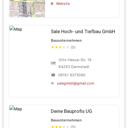
🌐
Website
Sale Hoch- und Tiefbau GmbH
Bauunternehmen
★
★
★
☆
☆
(5)
Otto-Hesse-Str. 19
🗺
64293 Darmstadt
☎
06151 9373090
✉
salegmbh@gmail.com
Deine Bauprofis UG
Bauunternehmen
★
★
★
☆
☆
(5)