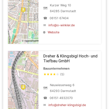
Kurzer Weg 10
🗺
64285 Darmstadt
☎
06151 67404
✉
info@o-winkler.de
🌐
Website
Dreher & Klingsbigl Hoch- und
Tiefbau GmbH
Bauunternehmen
★
★
★
★
☆
(5)
Neuwiesenweg 6
🗺
64293 Darmstadt
☎
06151 4932070
✉
info@dreher-klingsbigl.de