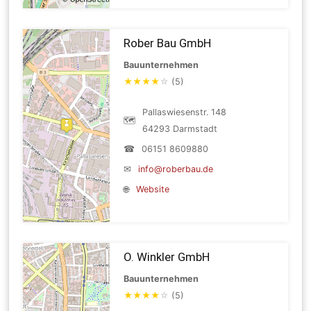
Rober Bau GmbH
Bauunternehmen
★
★
★
★
☆
(5)
Pallaswiesenstr. 148
🗺
64293 Darmstadt
☎
06151 8609880
✉
info@roberbau.de
🌐
Website
O. Winkler GmbH
Bauunternehmen
★
★
★
★
☆
(5)