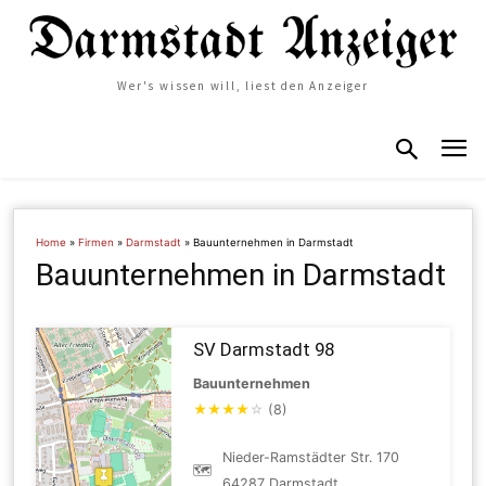
Wer's wissen will, liest den Anzeiger
Home
»
Firmen
»
Darmstadt
»
Bauunternehmen in Darmstadt
Bauunternehmen in Darmstadt
SV Darmstadt 98
Bauunternehmen
★
★
★
★
☆
(8)
Nieder-Ramstädter Str. 170
🗺
64287 Darmstadt