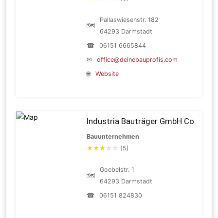
Pallaswiesenstr. 182
🗺
64293 Darmstadt
☎
06151 6665844
✉
office@deinebauprofis.com
🌐
Website
Industria Bauträger GmbH Co.
Bauunternehmen
★
★
★
☆
☆
(5)
Goebelstr. 1
🗺
64293 Darmstadt
☎
06151 824830