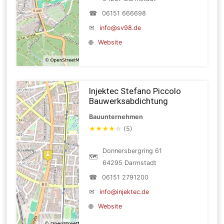
☎
06151 666698
✉
info@sv98.de
🌐
Website
Injektec Stefano Piccolo
Bauwerksabdichtung
Bauunternehmen
★
★
★
★
☆
(5)
Donnersbergring 61
🗺
64295 Darmstadt
☎
06151 2791200
✉
info@injektec.de
🌐
Website