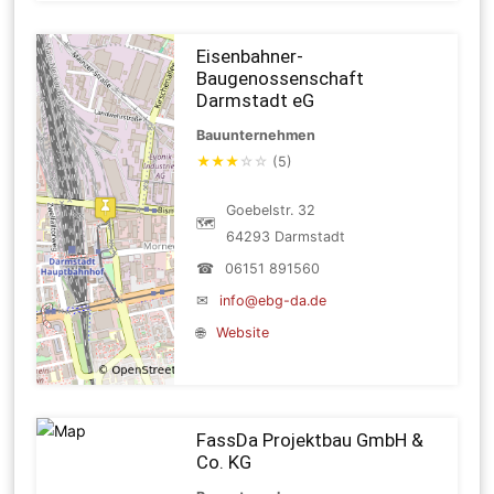
Eisenbahner-
Baugenossenschaft
Darmstadt eG
Bauunternehmen
★
★
★
☆
☆
(5)
Goebelstr. 32
🗺
64293 Darmstadt
☎
06151 891560
✉
info@ebg-da.de
🌐
Website
FassDa Projektbau GmbH &
Co. KG