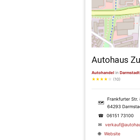
Autohaus Zu
Autohandel
in
Darmstadt
★
★
★
★
☆
(10)
Frankfurter Str.
🗺
64293 Darmsta
☎
06151 73100
✉
verkauf@autohau
🌐
Website