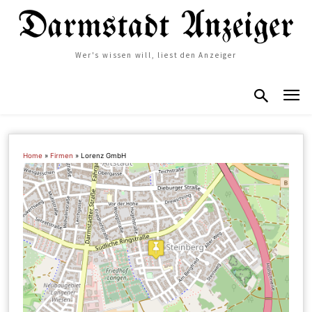
Wer's wissen will, liest den Anzeiger
Home
»
Firmen
»
Lorenz GmbH