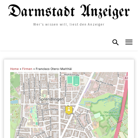
Wer's wissen will, liest den Anzeiger
Home
»
Firmen
»
Francisco Otero-Matthäi