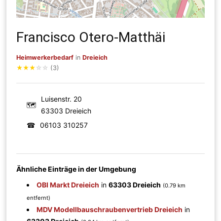
Francisco Otero-Matthäi
Heimwerkerbedarf
in
Dreieich
★
★
★
☆
☆
(3)
Luisenstr. 20
🗺
63303 Dreieich
☎
06103 310257
Ähnliche Einträge in der Umgebung
OBI Markt Dreieich
in
63303 Dreieich
(0.79 km
entfernt)
MDV Modellbauschraubenvertrieb Dreieich
in