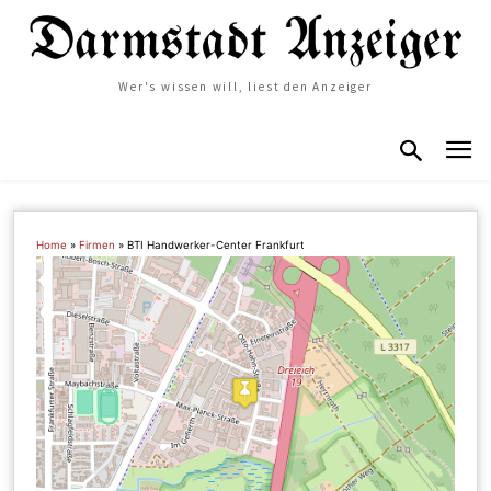
Wer's wissen will, liest den Anzeiger
Home
»
Firmen
»
BTI Handwerker-Center Frankfurt