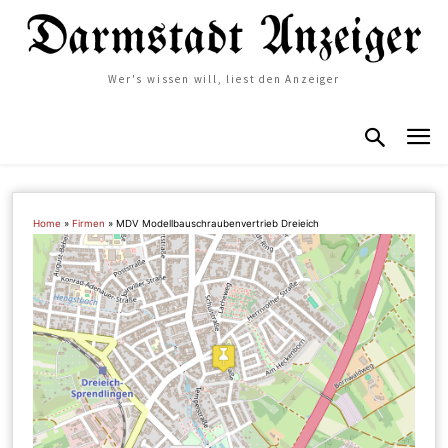
Wer's wissen will, liest den Anzeiger
Home
»
Firmen
»
MDV Modellbauschraubenvertrieb Dreieich