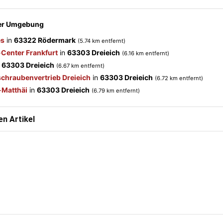
der Umgebung
es
in
63322 Rödermark
(5.74 km entfernt)
Center Frankfurt
in
63303 Dreieich
(6.16 km entfernt)
n
63303 Dreieich
(6.67 km entfernt)
hraubenvertrieb Dreieich
in
63303 Dreieich
(6.72 km entfernt)
-Matthäi
in
63303 Dreieich
(6.79 km entfernt)
n Artikel