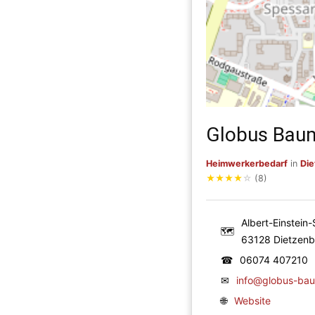
Globus Bau
Heimwerkerbedarf
in
Di
★
★
★
★
☆
(8)
Albert-Einstein-
🗺
63128 Dietzen
☎
06074 407210
✉
info@globus-bau
🌐
Website