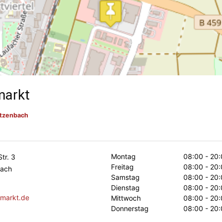
markt
etzenbach
Montag
08:00 - 20:
Str. 3
Freitag
08:00 - 20:
bach
Samstag
08:00 - 20:
Dienstag
08:00 - 20:
markt.de
Mittwoch
08:00 - 20:
Donnerstag
08:00 - 20: