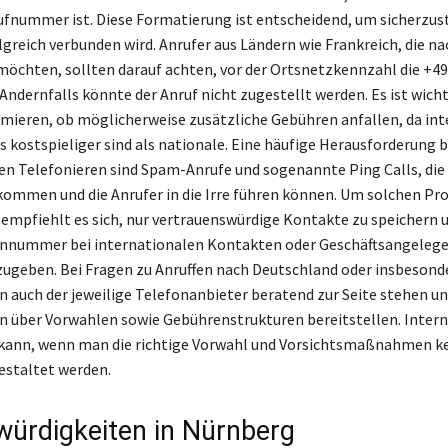
Rufnummer ist. Diese Formatierung ist entscheidend, um sicherzust
olgreich verbunden wird. Anrufer aus Ländern wie Frankreich, die n
möchten, sollten darauf achten, vor der Ortsnetzkennzahl die +49
ndernfalls könnte der Anruf nicht zugestellt werden. Es ist wicht
rmieren, ob möglicherweise zusätzliche Gebühren anfallen, da in
s kostspieliger sind als nationale. Eine häufige Herausforderung 
en Telefonieren sind Spam-Anrufe und sogenannte Ping Calls, die 
ommen und die Anrufer in die Irre führen können. Um solchen P
empfiehlt es sich, nur vertrauenswürdige Kontakte zu speichern u
onnummer bei internationalen Kontakten oder Geschäftsangeleg
zugeben. Bei Fragen zu Anruffen nach Deutschland oder insbesond
 auch der jeweilige Telefonanbieter beratend zur Seite stehen u
 über Vorwahlen sowie Gebührenstrukturen bereitstellen. Intern
 kann, wenn man die richtige Vorwahl und Vorsichtsmaßnahmen k
estaltet werden.
ürdigkeiten in Nürnberg