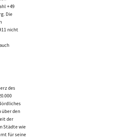
ahl +49
g. Die
n
911 nicht
 auch
erz des
20.000
Nördliches
h über den
eit der
m Städte wie
hmt für seine