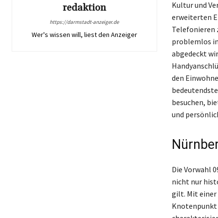
Kultur und Ve
redaktion
erweiterten E
https://darmstadt-anzeiger.de
Telefonieren 
Wer's wissen will, liest den Anzeiger
problemlos in
abgedeckt wird
Handyanschlüss
den Einwohner
bedeutendsten
besuchen, bie
und persönli
Nürnber
Die Vorwahl 0
nicht nur his
gilt. Mit eine
Knotenpunkt i
charakterisie