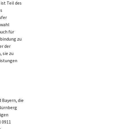
st Teil des
as
ufer
rwahl
auch für
rbindung zu
er der
 sie zu
eistungen
 Bayern, die
 Nürnberg
tigen
l 0911
n