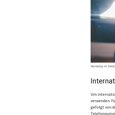
Nürnberg im Detai
Interna
Um internatio
verwenden. Fü
gefolgt von d
Telefonnummer