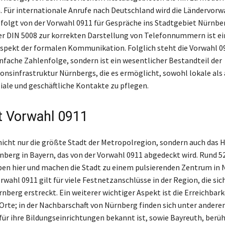
Für internationale Anrufe nach Deutschland wird die Ländervorw
folgt von der Vorwahl 0911 für Gespräche ins Stadtgebiet Nürnber
 DIN 5008 zur korrekten Darstellung von Telefonnummern ist ei
Aspekt der formalen Kommunikation. Folglich steht die Vorwahl 0
infache Zahlenfolge, sondern ist ein wesentlicher Bestandteil der
sinfrastruktur Nürnbergs, die es ermöglicht, sowohl lokale als
iale und geschäftliche Kontakte zu pflegen.
t Vorwahl 0911
nicht nur die größte Stadt der Metropolregion, sondern auch das H
nberg in Bayern, das von der Vorwahl 0911 abgedeckt wird. Rund 5
en hier und machen die Stadt zu einem pulsierenden Zentrum in 
rwahl 0911 gilt für viele Festnetzanschlüsse in der Region, die sic
berg erstreckt. Ein weiterer wichtiger Aspekt ist die Erreichbark
rte; in der Nachbarschaft von Nürnberg finden sich unter andere
 für ihre Bildungseinrichtungen bekannt ist, sowie Bayreuth, berü