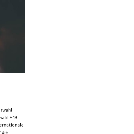
orwahl
rwahl +49
ternationale
 die