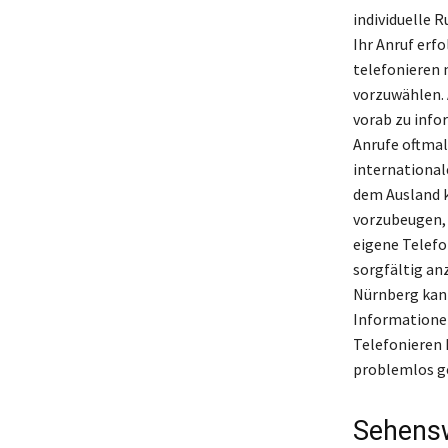
individuelle 
Ihr Anruf erf
telefonieren 
vorzuwählen. A
vorab zu info
Anrufe oftmal
international
dem Ausland k
vorzubeugen, 
eigene Telef
sorgfältig an
Nürnberg kann
Informationen
Telefonieren
problemlos g
Sehensw