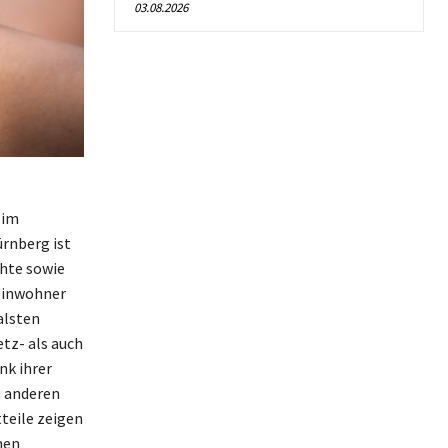
03.08.2026
 im
ürnberg ist
chte sowie
 Einwohner
alsten
tz- als auch
nk ihrer
u anderen
teile zeigen
nen