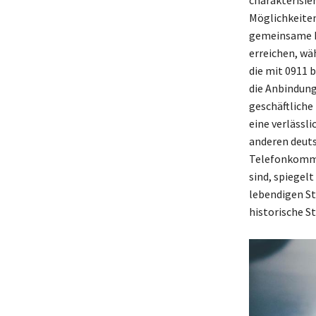
Möglichkeiten
gemeinsame Lä
erreichen, wä
die mit 0911 
die Anbindung
geschäftliche
eine verlässl
anderen deuts
Telefonkommun
sind, spiegelt
lebendigen St
historische S