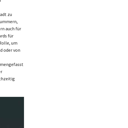
adt zu
nnummern,
rn auch für
rds für
Rolle, um
d oder von
ammengefasst
er
chzeitig