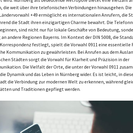
, die weit über ihre telefonischen Verbindungen hinausgehen. Die
ndervorwahl +49 ermöglicht es internationalen Anrufern, die St
hrend die Stadt ihren einzigartigen Charme bewahrt. Die Telefo
beginnen, sind nicht nur für lokale Geschäfte von Bedeutung, sonde
 an andere Regionen Bayerns. Im Kontext der DIN 5008, die Standa
 Korrespondenz festlegt, spielt die Vorwahl 0911 eine essentielle 
iche Kommunikation zu gewährleisten. Bei Anrufen aus dem Auslan
chen Städten sorgt die Vorwahl für Klarheit und Präzision in der
ikation. Die Vielfalt der Orte, die unter der Vorwahl 0911 zus
 die Dynamik und das Leben in Nürnberg wider. Es ist leicht, in dies
adt die Verbindung zur modernen Welt zu erkennen, während glei
tätten und Traditionen gepflegt werden.