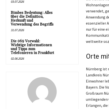
03.07.2026
Wohnanlagen. 
verwendet, ge
Bimbes Bedeutung: Alles
über die Definition,
Anwendung der
Herkunft und
essenzieller 
Verwendung des Begriffs
nur für eine e
31.07.2026
Kommunikation
Die 069 Vorwahl:
weltweite soz
Wichtige Informationen
und Tipps zum
Telefonieren in Frankfurt
Orte mi
02.08.2026
Nürnberg ist 
Landkreis Nür
Einwohner leb
Bayern. Die Vo
Großraum Nürn
umliegenden O
Erlangen, die