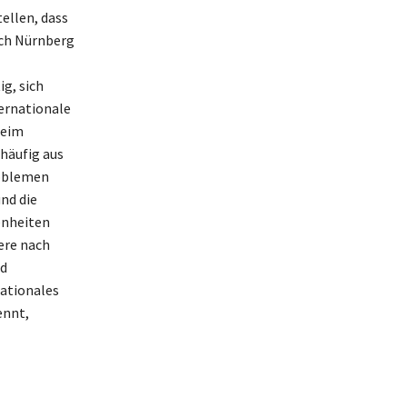
ellen, dass
ach Nürnberg
ig, sich
ternationale
beim
häufig aus
roblemen
nd die
enheiten
ere nach
nd
ationales
ennt,