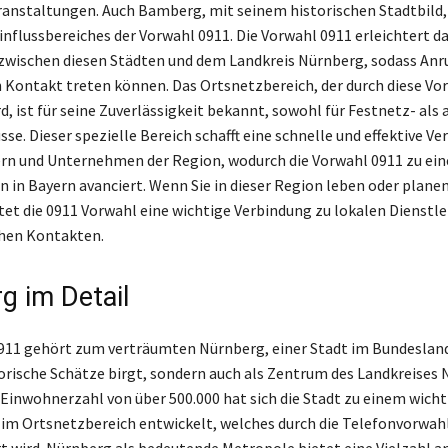
ranstaltungen. Auch Bamberg, mit seinem historischen Stadtbild, i
influssbereiches der Vorwahl 0911. Die Vorwahl 0911 erleichtert d
zwischen diesen Städten und dem Landkreis Nürnberg, sodass Anr
 Kontakt treten können. Das Ortsnetzbereich, der durch diese Vo
, ist für seine Zuverlässigkeit bekannt, sowohl für Festnetz- als 
e. Dieser spezielle Bereich schafft eine schnelle und effektive Ve
n und Unternehmen der Region, wodurch die Vorwahl 0911 zu ein
 in Bayern avanciert. Wenn Sie in dieser Region leben oder planen,
tet die 0911 Vorwahl eine wichtige Verbindung zu lokalen Dienstl
chen Kontakten.
g im Detail
911 gehört zum verträumten Nürnberg, einer Stadt im Bundesland
torische Schätze birgt, sondern auch als Zentrum des Landkreises
r Einwohnerzahl von über 500.000 hat sich die Stadt zu einem wich
m Ortsnetzbereich entwickelt, welches durch die Telefonvorwah
rt wird. Nürnberg als bedeutende Metropole bietet eine Vielzahl a