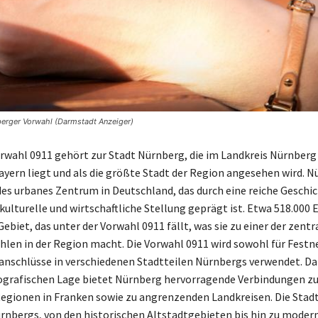
nberger Vorwahl (Darmstadt Anzeiger)
rwahl 0911 gehört zur Stadt Nürnberg, die im Landkreis Nürnberg
yern liegt und als die größte Stadt der Region angesehen wird. N
es urbanes Zentrum in Deutschland, das durch eine reiche Geschi
 kulturelle und wirtschaftliche Stellung geprägt ist. Etwa 518.000
ebiet, das unter der Vorwahl 0911 fällt, was sie zu einer der zentr
len in der Region macht. Die Vorwahl 0911 wird sowohl für Festne
anschlüsse in verschiedenen Stadtteilen Nürnbergs verwendet. Da
ografischen Lage bietet Nürnberg hervorragende Verbindungen z
egionen in Franken sowie zu angrenzenden Landkreisen. Die Stadt
Nürnbergs, von den historischen Altstadtgebieten bis hin zu moder