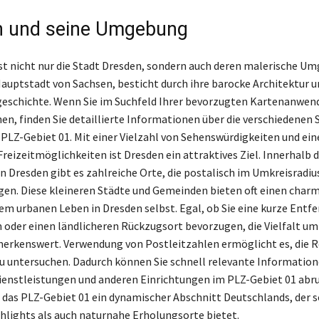
n und seine Umgebung
t nicht nur die Stadt Dresden, sondern auch deren malerische U
Hauptstadt von Sachsen, besticht durch ihre barocke Architektur u
geschichte. Wenn Sie im Suchfeld Ihrer bevorzugten Kartenanwe
hen, finden Sie detaillierte Informationen über die verschiedenen 
 PLZ-Gebiet 01. Mit einer Vielzahl von Sehenswürdigkeiten und ei
reizeitmöglichkeiten ist Dresden ein attraktives Ziel. Innerhalb d
Dresden gibt es zahlreiche Orte, die postalisch im Umkreisradiu
egen. Diese kleineren Städte und Gemeinden bieten oft einen cha
em urbanen Leben in Dresden selbst. Egal, ob Sie eine kurze Ent
oder einen ländlicheren Rückzugsort bevorzugen, die Vielfalt u
erkenswert. Verwendung von Postleitzahlen ermöglicht es, die 
zu untersuchen. Dadurch können Sie schnell relevante Information
ienstleistungen und anderen Einrichtungen im PLZ-Gebiet 01 abru
 das PLZ-Gebiet 01 ein dynamischer Abschnitt Deutschlands, der 
ghlights als auch naturnahe Erholungsorte bietet.