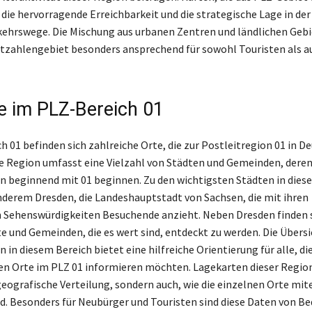
 die hervorragende Erreichbarkeit und die strategische Lage in de
kehrswege. Die Mischung aus urbanen Zentren und ländlichen Geb
itzahlengebiet besonders ansprechend für sowohl Touristen als a
te im PLZ-Bereich 01
h 01 befinden sich zahlreiche Orte, die zur Postleitregion 01 in D
e Region umfasst eine Vielzahl von Städten und Gemeinden, dere
n beginnend mit 01 beginnen. Zu den wichtigsten Städten in dies
nderem Dresden, die Landeshauptstadt von Sachsen, die mit ihren
 Sehenswürdigkeiten Besuchende anzieht. Neben Dresden finden 
te und Gemeinden, die es wert sind, entdeckt zu werden. Die Übersi
 in diesem Bereich bietet eine hilfreiche Orientierung für alle, die
hen Orte im PLZ 01 informieren möchten. Lagekarten dieser Regio
 geografische Verteilung, sondern auch, wie die einzelnen Orte mit
d. Besonders für Neubürger und Touristen sind diese Daten von B