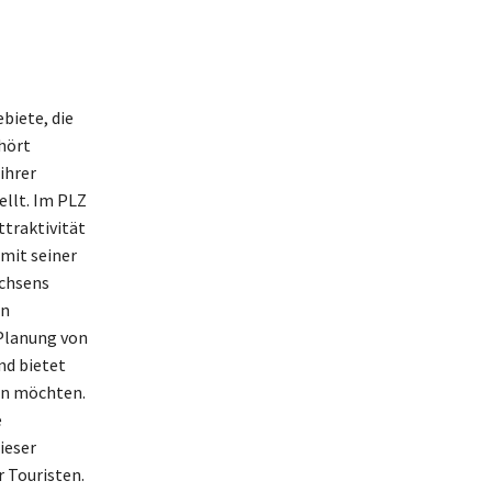
biete, die
hört
ihrer
ellt. Im PLZ
ttraktivität
mit seiner
achsens
on
 Planung von
nd bietet
den möchten.
e
ieser
r Touristen.