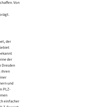
schaffen. Von
prägt.
et, der
Gebiet
 bekannt
eine der
n Dresden
 ihren
iner
nern und
im PLZ-
ormen
h einfacher
 PLZ-Bereich