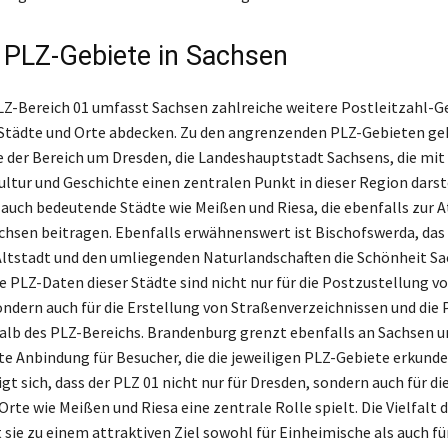
 PLZ-Gebiete in Sachsen
-Bereich 01 umfasst Sachsen zahlreiche weitere Postleitzahl-Ge
Städte und Orte abdecken. Zu den angrenzenden PLZ-Gebieten ge
e der Bereich um Dresden, die Landeshauptstadt Sachsens, die mit 
Kultur und Geschichte einen zentralen Punkt in dieser Region darst
h auch bedeutende Städte wie Meißen und Riesa, die ebenfalls zur A
chsen beitragen. Ebenfalls erwähnenswert ist Bischofswerda, das 
ltstadt und den umliegenden Naturlandschaften die Schönheit S
ie PLZ-Daten dieser Städte sind nicht nur für die Postzustellung v
ndern auch für die Erstellung von Straßenverzeichnissen und die
alb des PLZ-Bereichs. Brandenburg grenzt ebenfalls an Sachsen u
te Anbindung für Besucher, die die jeweiligen PLZ-Gebiete erkun
t sich, dass der PLZ 01 nicht nur für Dresden, sondern auch für di
te wie Meißen und Riesa eine zentrale Rolle spielt. Die Vielfalt d
sie zu einem attraktiven Ziel sowohl für Einheimische als auch fü