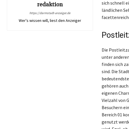
sich schnell e
redaktion
ländlichen Se
https://darmstadt-anzeiger.de
facettenreiche
Wer's wissen will, liest den Anzeiger
Postlei
Die Postleitz
unter anderem
finden sich z
sind. Die Stad
bedeutendsten
gehören auch 
eigenen Charm
Vielzahl von 
Besuchern ein
Bereich 01 ko
genutzt werd
wird. Egal, o