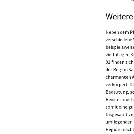
Weitere
Neben dem PLZ
verschiedene 
beispielsweis
vielfältigen 
01 finden sic
der Region Sa
charmanten A
verkörpert. D
Bedeutung, so
Reisen innerh
somit eine gu
Insgesamt zeig
umliegenden Or
Region macht 