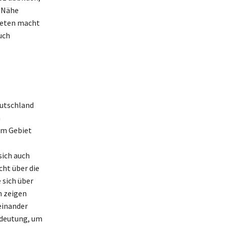
r Nähe
ieten macht
uch
eutschland
n
em Gebiet
sich auch
cht über die
 sich über
n zeigen
einander
edeutung, um