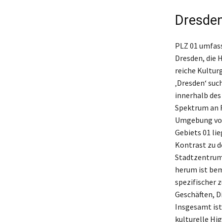
Dresde
PLZ 01 umfass
Dresden, die 
reiche Kultur
‚Dresden‘ suc
innerhalb des
Spektrum an F
Umgebung von 
Gebiets 01 li
Kontrast zu d
Stadtzentrum 
herum ist bem
spezifischer 
Geschäften, D
Insgesamt ist
kulturelle Hi