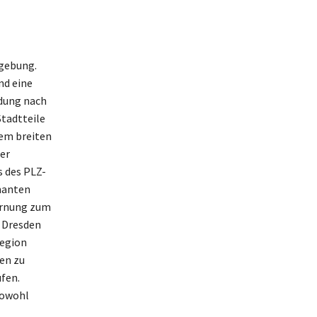
mgebung.
nd eine
ndung nach
Stadtteile
nem breiten
er
s des PLZ-
rmanten
fernung zum
m Dresden
Region
en zu
fen.
sowohl