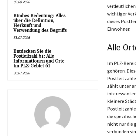
03.08.2026
verdeutlichen
wichtiger Ver
Bimbes Bedeutung: Alles
über die Definition,
dieses Postle
Herkunft und
Einwohner.
Verwendung des Begriffs
31.07.2026
Alle Or
Entdecken Sie die
Postleitzahl 61: Alle
Informationen und Orte
Im PLZ-Bereic
im PLZ-Gebiet 61
gehören. Dies
30.07.2026
Postleitzahle
zählt unter a
interessanten
kleinere Städ
Postleitzahlen
die spezifisc
nicht nur die
verbunden sin