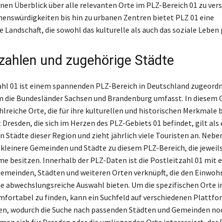
inen Überblick über alle relevanten Orte im PLZ-Bereich 01 zu ver
henswürdigkeiten bis hin zu urbanen Zentren bietet PLZ 01 eine
 Landschaft, die sowohl das kulturelle als auch das soziale Leben 
tzahlen und zugehörige Städte
ahl 01 ist einem spannenden PLZ-Bereich in Deutschland zugeordn
 die Bundesländer Sachsen und Brandenburg umfasst. In diesem 
ahlreiche Orte, die für ihre kulturellen und historischen Merkmale
t Dresden, die sich im Herzen des PLZ-Gebiets 01 befindet, gilt als 
 Städte dieser Region und zieht jährlich viele Touristen an. Nebe
kleinere Gemeinden und Städte zu diesem PLZ-Bereich, die jeweils
e besitzen. Innerhalb der PLZ-Daten ist die Postleitzahl 01 mit e
Gemeinden, Städten und weiteren Orten verknüpft, die den Einwoh
e abwechslungsreiche Auswahl bieten. Um die spezifischen Orte 
mfortabel zu finden, kann ein Suchfeld auf verschiedenen Plattf
en, wodurch die Suche nach passenden Städten und Gemeinden noc
b man sich für Dresden oder die umliegenden Orte interessiert, der