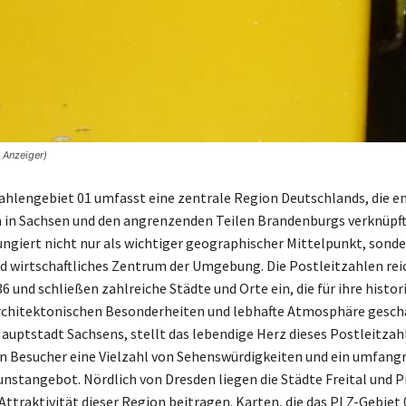
 Anzeiger)
ahlengebiet 01 umfasst eine zentrale Region Deutschlands, die e
 in Sachsen und den angrenzenden Teilen Brandenburgs verknüpft 
ngiert nicht nur als wichtiger geographischer Mittelpunkt, sonde
nd wirtschaftliches Zentrum der Umgebung. Die Postleitzahlen re
6 und schließen zahlreiche Städte und Orte ein, die für ihre histor
rchitektonischen Besonderheiten und lebhafte Atmosphäre gesch
Hauptstadt Sachsens, stellt das lebendige Herz dieses Postleitza
den Besucher eine Vielzahl von Sehenswürdigkeiten und ein umfang
unstangebot. Nördlich von Dresden liegen die Städte Freital und Pi
Attraktivität dieser Region beitragen. Karten, die das PLZ-Gebiet 