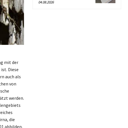
04.08.2026
ng mit der
ist. Diese
rn auch als
ichen von
ische
ätzt werden.
hlengebiets
reiches
rna, die
01 abbilden,