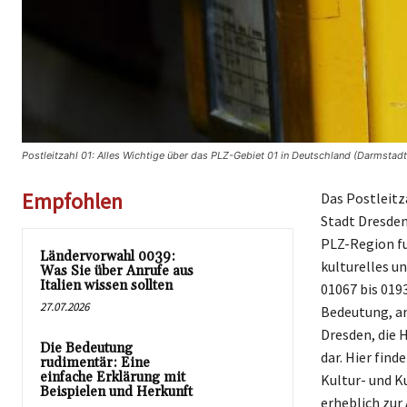
Postleitzahl 01: Alles Wichtige über das PLZ-Gebiet 01 in Deutschland (Darmstadt
Empfohlen
Das Postleitz
Stadt Dresden
PLZ-Region fu
Ländervorwahl 0039:
kulturelles u
Was Sie über Anrufe aus
Italien wissen sollten
01067 bis 0193
27.07.2026
Bedeutung, a
Dresden, die 
Die Bedeutung
dar. Hier fin
rudimentär: Eine
einfache Erklärung mit
Kultur- und K
Beispielen und Herkunft
erheblich zur 