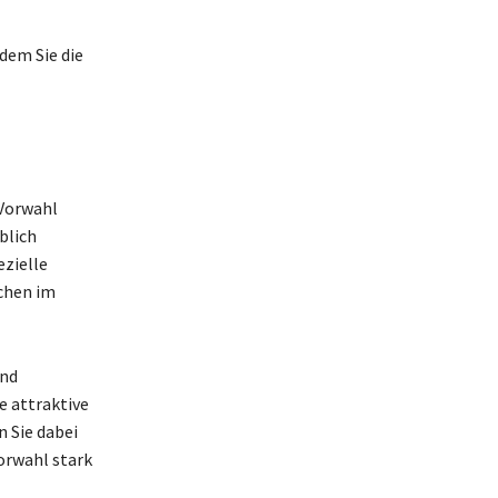
dem Sie die
 Vorwahl
blich
ezielle
ächen im
und
e attraktive
 Sie dabei
Vorwahl stark