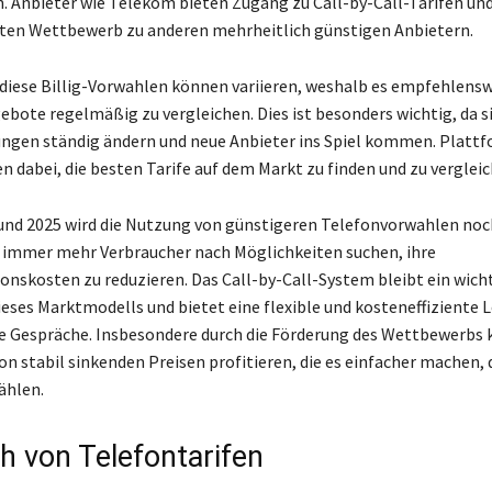
. Anbieter wie Telekom bieten Zugang zu Call-by-Call-Tarifen un
kten Wettbewerb zu anderen mehrheitlich günstigen Anbietern.
r diese Billig-Vorwahlen können variieren, weshalb es empfehlenswe
ebote regelmäßig zu vergleichen. Dies ist besonders wichtig, da si
ngen ständig ändern und neue Anbieter ins Spiel kommen. Platt
n dabei, die besten Tarife auf dem Markt zu finden und zu vergleic
und 2025 wird die Nutzung von günstigeren Telefonvorwahlen noc
a immer mehr Verbraucher nach Möglichkeiten suchen, ihre
skosten zu reduzieren. Das Call-by-Call-System bleibt ein wich
ieses Marktmodells und bietet eine flexible und kosteneffiziente 
e Gespräche. Insbesondere durch die Förderung des Wettbewerbs
n stabil sinkenden Preisen profitieren, die es einfacher machen, 
ählen.
ch von Telefontarifen