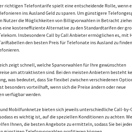
er richtigen Telefontarife spielt eine entscheidende Rolle, wenn 
lefonieren ins Ausland Geld zu sparen. Um günstigere Telefonges
en Nutzer die Möglichkeiten von Billigvorwahlen in Betracht ziehe
s eine kosteneffiziente Alternative zu den Standardtarifen der gr
Telekom. Insbesondere Call by Call Anbieter ermöglichen es, mit H
ariftabellen den besten Preis für Telefonate ins Ausland zu finde
lefonieren.
leich zeigt schnell, welche Sparvorwahlen für Ihre gewünschten
eise am attraktivsten sind. Bei den meisten Anbietern besteht k
ng, was bedeutet, dass Sie flexibel zwischen verschiedenen Opti
st besonders vorteilhaft, wenn sich die Preise ändern oder neue
en verfügbar werden.
 und Mobilfunknetze bieten sich jeweils unterschiedliche Call-by-C
odass es wichtig ist, auf die speziellen Konditionen zu achten. W
helfen Ihnen, die besten Angebote zu ermitteln, sodass Sie bei jed
on günstigen Telefonvorwahlen profitieren können.