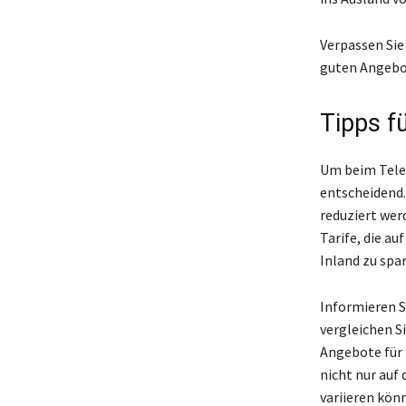
Verpassen Sie
guten Angebot
Tipps f
Um beim Telef
entscheidend
reduziert wer
Tarife, die a
Inland zu spa
Informieren S
vergleichen Si
Angebote für 
nicht nur auf 
variieren kön