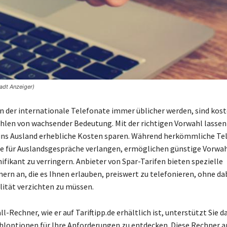
adt Anzeiger)
, in der internationale Telefonate immer üblicher werden, sind ko
len von wachsender Bedeutung. Mit der richtigen Vorwahl lassen
ins Ausland erhebliche Kosten sparen. Während herkömmliche Tel
se für Auslandsgespräche verlangen, ermöglichen günstige Vorwah
ifikant zu verringern. Anbieter von Spar-Tarifen bieten spezielle
n an, die es Ihnen erlauben, preiswert zu telefonieren, ohne dab
ität verzichten zu müssen.
ll-Rechner, wie er auf Tariftipp.de erhältlich ist, unterstützt Sie da
loptionen für Ihre Anforderungen zu entdecken. Diese Rechner a