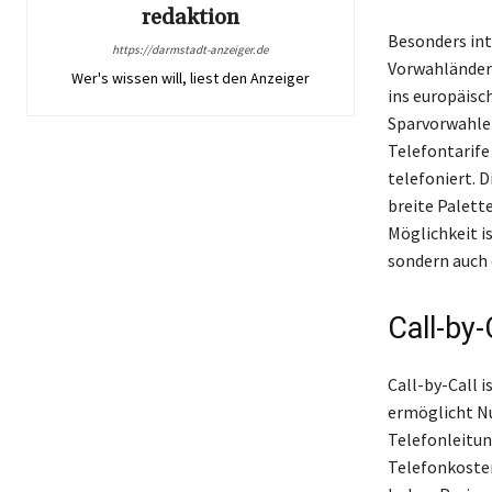
redaktion
Besonders int
https://darmstadt-anzeiger.de
Vorwahländeru
Wer's wissen will, liest den Anzeiger
ins europäisc
Sparvorwahlen
Telefontarife
telefoniert. 
breite Palett
Möglichkeit i
sondern auch 
Call-by-
Call-by-Call 
ermöglicht Nu
Telefonleitun
Telefonkosten