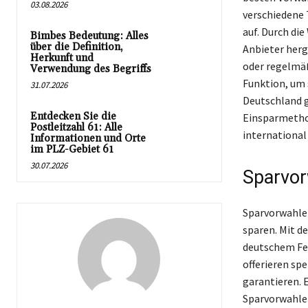
03.08.2026
verschiedene 
auf. Durch di
Bimbes Bedeutung: Alles
über die Definition,
Anbieter herg
Herkunft und
oder regelmäß
Verwendung des Begriffs
Funktion, um s
31.07.2026
Deutschland g
Entdecken Sie die
Einsparmethod
Postleitzahl 61: Alle
international
Informationen und Orte
im PLZ-Gebiet 61
30.07.2026
Sparvor
Sparvorwahlen
sparen. Mit 
deutschem Fes
offerieren spe
garantieren. 
Sparvorwahlen