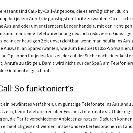
eressant sind Call-by-Call-Angebote, die es ermöglichen, durch
ng bei jedem Anruf die günstigsten Tarife zu wählen. Ob es sich 
he Ausland oder um entferntere Länder handelt, mit den richtigen
 kann man seine Telefonrechnung deutlich reduzieren. Günstige
 sind in der heutigen Zeit unverzichtbar, wenn man häufig ins Aus
Die Auswahl an Sparvorwahlen, wie zum Beispiel 010xx-Vorwahlen, 
e an Optionen für jeden Nutzer, der auf der Suche nach einer koste
st, Anrufe zu tätigen. Damit wird nicht nur der Spaß am Telefonier
der Geldbeutel geschont.
Call: So funktioniert’s
ist ein bewährtes Verfahren, um günstige Telefonate ins Ausland zu
tzern, beim Telefonieren über Festnetztelefonate statt der eig
gen, die Tarife verschiedener Anbieter zu nutzen. Dadurch können
 erheblich gesenkt werden, insbesondere bei Gesprächen in Länd