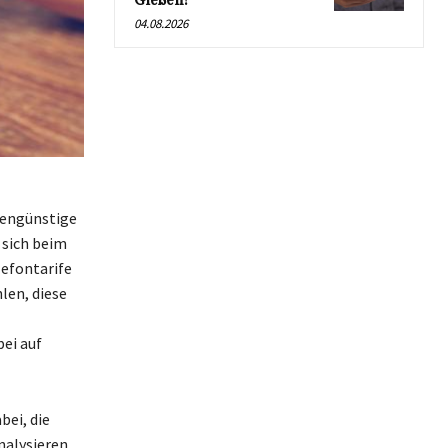
Gießen!
04.08.2026
stengünstige
 sich beim
efontarife
len, diese
ei auf
bei, die
nalysieren