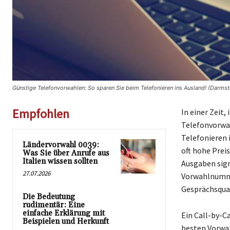
Günstige Telefonvorwahlen: So sparen Sie beim Telefonieren ins Ausland! (Darmst
Empfohlen
In einer Zeit
Telefonvorwah
Telefonieren 
Ländervorwahl 0039:
oft hohe Prei
Was Sie über Anrufe aus
Italien wissen sollten
Ausgaben sign
27.07.2026
Vorwahlnummer
Gesprächsqual
Die Bedeutung
rudimentär: Eine
einfache Erklärung mit
Ein Call-by-Ca
Beispielen und Herkunft
besten Vorwah