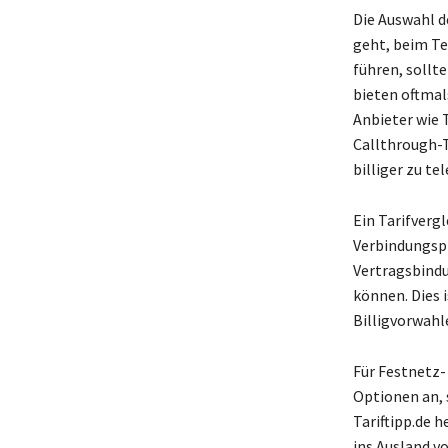
Die Auswahl d
geht, beim Te
führen, sollt
bieten oftmal
Anbieter wie 
Callthrough-T
billiger zu te
Ein Tarifverg
Verbindungspr
Vertragsbindu
können. Dies i
Billigvorwahl
Für Festnetz-
Optionen an, s
Tariftipp.de 
ins Ausland v