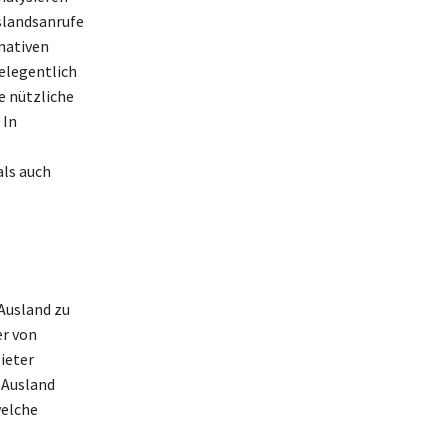
slandsanrufe
nativen
gelegentlich
e nützliche
 In
als auch
Ausland zu
r von
ieter
s Ausland
welche