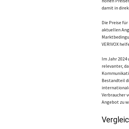
hohen Preisen
damit in dire
Die Preise fü
aktuellen Ang
Marktbedingu
VERIVOX helfe
Im Jahr 2024 
relevanter, d
Kommunikation
Bestandteil d
international
Verbraucher vo
Angebot zu w
Verglei