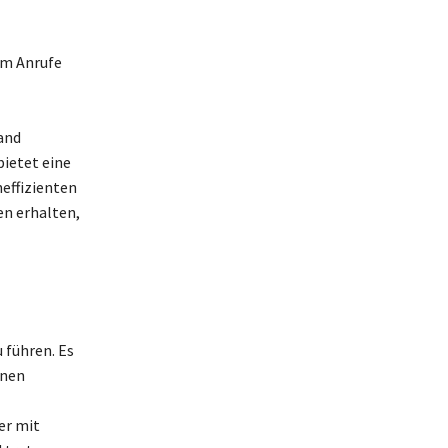
um Anrufe
land
bietet eine
neffizienten
en erhalten,
 führen. Es
enen
er mit