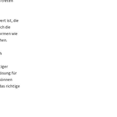
d treten
rt ist, die
ch die
formen wie
hen.
h
tiger
Lösung für
 können
das richtige