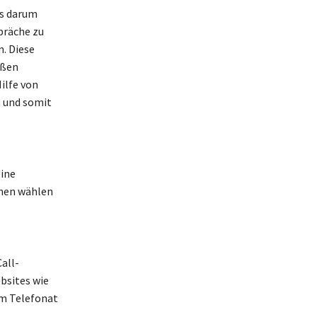
es darum
präche zu
n. Diese
oßen
ilfe von
n und somit
eine
onen wählen
all-
ebsites wie
em Telefonat