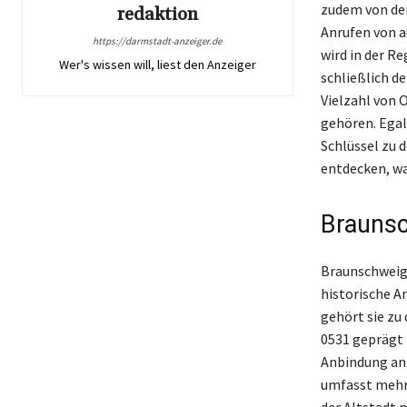
zudem von der
redaktion
Anrufen von a
https://darmstadt-anzeiger.de
wird in der R
Wer's wissen will, liest den Anzeiger
schließlich d
Vielzahl von 
gehören. Egal
Schlüssel zu 
entdecken, wa
Braunsc
Braunschweig,
historische A
gehört sie zu
0531 geprägt 
Anbindung an 
umfasst mehre
der Altstadt 