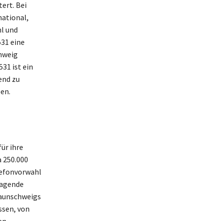
ert. Bei
national,
hl und
31 eine
hweig
31 ist ein
end zu
en.
ür ihre
a 250.000
elefonvorwahl
ragende
raunschweigs
ssen, von
en.