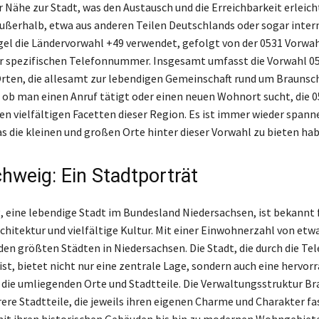
 Nähe zur Stadt, was den Austausch und die Erreichbarkeit erleicht
ußerhalb, etwa aus anderen Teilen Deutschlands oder sogar inter
egel die Ländervorwahl +49 verwendet, gefolgt von der 0531 Vorwa
er spezifischen Telefonnummer. Insgesamt umfasst die Vorwahl 05
Orten, die allesamt zur lebendigen Gemeinschaft rund um Braunsc
 ob man einen Anruf tätigt oder einen neuen Wohnort sucht, die 05
den vielfältigen Facetten dieser Region. Es ist immer wieder spann
s die kleinen und großen Orte hinter dieser Vorwahl zu bieten hab
hweig: Ein Stadtporträt
 eine lebendige Stadt im Bundesland Niedersachsen, ist bekannt f
rchitektur und vielfältige Kultur. Mit einer Einwohnerzahl von etw
 den größten Städten in Niedersachsen. Die Stadt, die durch die T
ist, bietet nicht nur eine zentrale Lage, sondern auch eine hervor
die umliegenden Orte und Stadtteile. Die Verwaltungsstruktur B
re Stadtteile, die jeweils ihren eigenen Charme und Charakter fa
mit ihren historischen Gebäuden bis hin zu modernen Wohngebiet