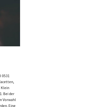
l 0531
Facetten,
 Klein
. Bei der
en Vorwahl
rden. Eine