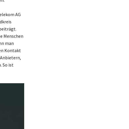
e
 Telekom AG
dkreis
beiträgt.
ele Menschen
ann man
den Kontakt
 Anbietern,
 So ist