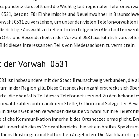
espondenz darstellt und die Wichtigkeit regionaler Telefonvorwa
h 0531, betont. Für Einheimische und Neueinwohner in Braunschwei
Vorwahl 0531 zu verstehen, um unter den vielen Telefonvorwahlen i
ie richtige Auswahl zu treffen. In den folgenden Abschnitten werde
 Orte und Besonderheiten der Vorwahl 0531 ausführlich vorstelle
ild dieses interessanten Teils von Niedersachsen zu vermitteln.
t der Vorwahl 0531
531 ist insbesondere mit der Stadt Braunschweig verbunden, die al
um in der Region gilt. Diese Ortsnetzkennzahl erstreckt sich übe
te, die ebenfalls Teil dieses Telefonnetzes sind. Zu den bekannt
Vorwahl zählen unter anderem Stelle, Gifhorn und Salzgitter. Be
in diesen Gebieten verwenden dieselbe Vorwahl für ihre Telefo
eitliche Kommunikation innerhalb des Ortsnetzes ermöglicht. Br
adt innerhalb dieses Vorwahlbereichs, bietet ein breites Spektrum
, Dienstleistungen und kulturellen Angeboten. Die Nachbarorte pr