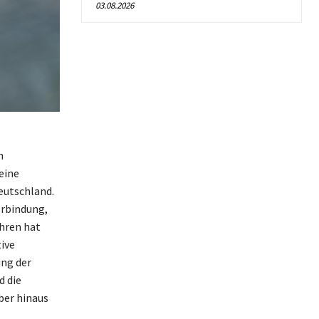
03.08.2026
n
eine
Deutschland.
erbindung,
ahren hat
ive
ung der
d die
ber hinaus