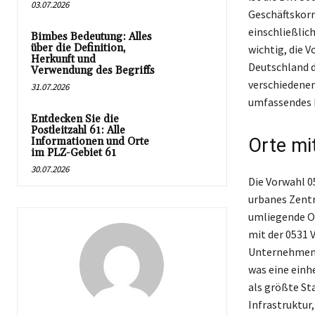
03.07.2026
Geschäftskorr
einschließlic
Bimbes Bedeutung: Alles
über die Definition,
wichtig, die 
Herkunft und
Deutschland d
Verwendung des Begriffs
verschiedenen
31.07.2026
umfassendes B
Entdecken Sie die
Postleitzahl 61: Alle
Orte mi
Informationen und Orte
im PLZ-Gebiet 61
30.07.2026
Die Vorwahl 0
urbanes Zentr
umliegende Or
mit der 0531 
Unternehmen 
was eine einh
als größte St
Infrastruktur