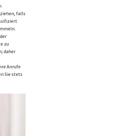
m
iehen, falls
sifiziert
sammeln.
 der
e zu
; daher
hre Anrufe
n Sie stets