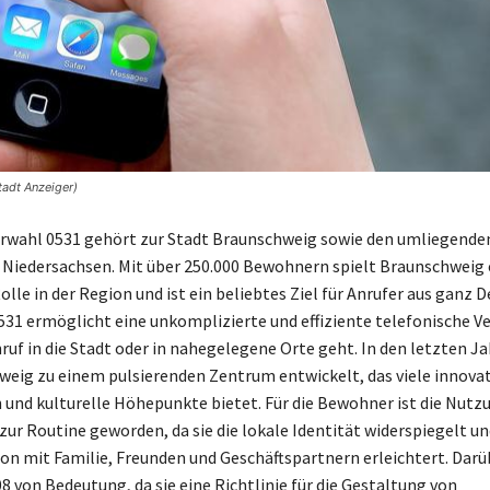
adt Anzeiger)
rwahl 0531 gehört zur Stadt Braunschweig sowie den umliegende
Niedersachsen. Mit über 250.000 Bewohnern spielt Braunschweig 
lle in der Region und ist ein beliebtes Ziel für Anrufer aus ganz 
531 ermöglicht eine unkomplizierte und effiziente telefonische V
nruf in die Stadt oder in nahegelegene Orte geht. In den letzten J
weig zu einem pulsierenden Zentrum entwickelt, das viele innovat
nd kulturelle Höhepunkte bietet. Für die Bewohner ist die Nutz
zur Routine geworden, da sie die lokale Identität widerspiegelt un
 mit Familie, Freunden und Geschäftspartnern erleichtert. Darü
08 von Bedeutung, da sie eine Richtlinie für die Gestaltung von