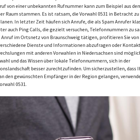
nruf von einer unbekannten Rufnummer kann zum Beispiel aus de
r Raum stammen. Es ist ratsam, die Vorwahl 0531 in Betracht zu z
lanen. In letzter Zeit häufen sich Anrufe, die als Spam Anrufer klas
ter auch Ping Calls, die gezielt versuchen, Telefonnummern zu 
n Anruf im Ortsnetz von Braunschweig tätigen, profitieren Sie von
verschiedene Dienste und Informationen abzufragen oder Kontakt
echslungen mit anderen Vorwahlen in Niedersachsen sind möglich
rwahl und das Wissen über lokale Telefonnummern, sich in der
slandschaft besser zurechtzufinden. Um sicherzustellen, dass I
 an den gewünschten Empfänger in der Region gelangen, verwende
Vorwahl 0531.