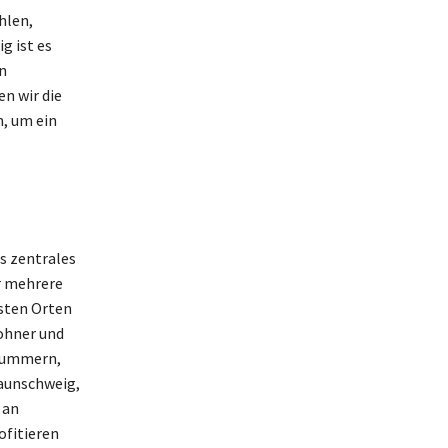
hlen,
g ist es
n
n wir die
n, um ein
s zentrales
r mehrere
esten Orten
wohner und
nnummern,
aunschweig,
 an
ofitieren