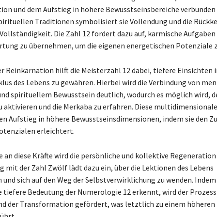
ion und dem Aufstieg in höhere Bewusstseinsbereiche verbunden i
pirituellen Traditionen symbolisiert sie Vollendung und die Rückk
Vollständigkeit. Die Zahl 12 fordert dazu auf, karmische Aufgaben 
tung zu übernehmen, um die eigenen energetischen Potenziale z
 Reinkarnation hilft die Meisterzahl 12 dabei, tiefere Einsichten 
lus des Lebens zu gewähren. Hierbei wird die Verbindung von me
nd spirituellem Bewusstsein deutlich, wodurch es möglich wird, d
u aktivieren und die Merkaba zu erfahren. Diese multidimensionale
en Aufstieg in höhere Bewusstseinsdimensionen, indem sie den Z
otenzialen erleichtert.
 an diese Kräfte wird die persönliche und kollektive Regeneration
 mit der Zahl Zwölf lädt dazu ein, über die Lektionen des Lebens
und sich auf den Weg der Selbstverwirklichung zu wenden. Indem
e tiefere Bedeutung der Numerologie 12 erkennt, wird der Prozess
 der Transformation gefördert, was letztlich zu einem höheren
ührt.