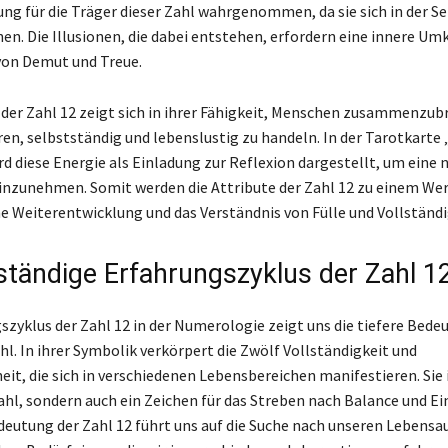
ng für die Träger dieser Zahl wahrgenommen, da sie sich in der S
en. Die Illusionen, die dabei entstehen, erfordern eine innere Um
von Demut und Treue.
der Zahl 12 zeigt sich in ihrer Fähigkeit, Menschen zusammenzub
eren, selbstständig und lebenslustig zu handeln. In der Tarotkarte 
d diese Energie als Einladung zur Reflexion dargestellt, um eine 
inzunehmen. Somit werden die Attribute der Zahl 12 zu einem We
he Weiterentwicklung und das Verständnis von Fülle und Vollständi
lständige Erfahrungszyklus der Zahl 1
szyklus der Zahl 12 in der Numerologie zeigt uns die tiefere Bede
l. In ihrer Symbolik verkörpert die Zwölf Vollständigkeit und
t, die sich in verschiedenen Lebensbereichen manifestieren. Sie i
ahl, sondern auch ein Zeichen für das Streben nach Balance und Ein
eutung der Zahl 12 führt uns auf die Suche nach unseren Lebens