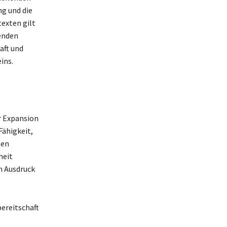
ng und die
texten gilt
genden
aft und
ins.
r Expansion
Fähigkeit,
len
heit
en Ausdruck
ereitschaft