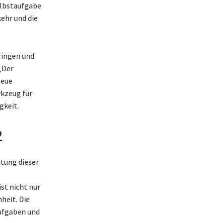
elbstaufgabe
kehr und die
ringen und
„Der
neue
rkzeug für
gkeit.
2
utung dieser
st nicht nur
heit. Die
aufgaben und