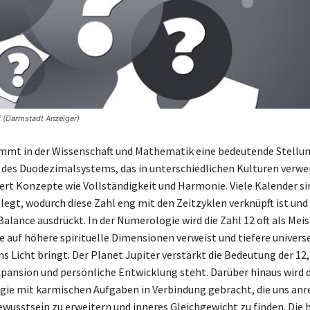
f (Darmstadt Anzeiger)
immt in der Wissenschaft und Mathematik eine bedeutende Stellung 
 des Duodezimalsystems, das in unterschiedlichen Kulturen verwe
ert Konzepte wie Vollständigkeit und Harmonie. Viele Kalender si
egt, wodurch diese Zahl eng mit den Zeitzyklen verknüpft ist und
alance ausdrückt. In der Numerologie wird die Zahl 12 oft als Mei
e auf höhere spirituelle Dimensionen verweist und tiefere univers
 Licht bringt. Der Planet Jupiter verstärkt die Bedeutung der 12, 
ansion und persönliche Entwicklung steht. Darüber hinaus wird d
ie mit karmischen Aufgaben in Verbindung gebracht, die uns anr
Bewusstsein zu erweitern und inneres Gleichgewicht zu finden. Die 