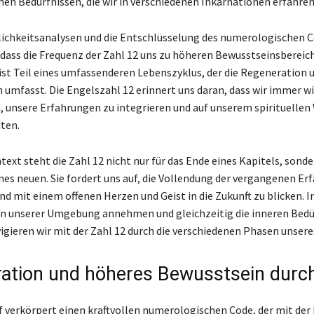
hen Bedürfnissen, die wir in verschiedenen Inkarnationen erfahren
ichkeitsanalysen und die Entschlüsselung des numerologischen 
 dass die Frequenz der Zahl 12 uns zu höheren Bewusstseinsbereich
 ist Teil eines umfassenderen Lebenszyklus, der die Regeneration 
 umfasst. Die Engelszahl 12 erinnert uns daran, dass wir immer wi
 unsere Erfahrungen zu integrieren und auf unserem spirituellen
ten.
ext steht die Zahl 12 nicht nur für das Ende eines Kapitels, sonde
nes neuen. Sie fordert uns auf, die Vollendung der vergangenen Er
nd mit einem offenen Herzen und Geist in die Zukunft zu blicken. I
n unserer Umgebung annehmen und gleichzeitig die inneren Bedü
igieren wir mit der Zahl 12 durch die verschiedenen Phasen unsere
ation und höheres Bewusstsein durc
f verkörpert einen kraftvollen numerologischen Code, der mit der