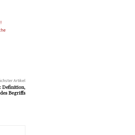
!
che
chster Artikel
 Definition,
es Begriffs