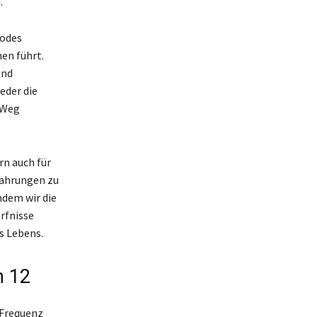
.
Codes
en führt.
und
eder die
 Weg
rn auch für
fahrungen zu
ndem wir die
rfnisse
s Lebens.
h 12
 Frequenz