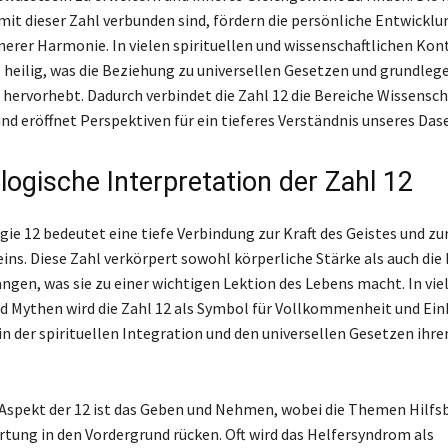
 mit dieser Zahl verbunden sind, fördern die persönliche Entwicklu
nerer Harmonie. In vielen spirituellen und wissenschaftlichen Kon
ls heilig, was die Beziehung zu universellen Gesetzen und grundle
hervorhebt. Dadurch verbindet die Zahl 12 die Bereiche Wissensch
und eröffnet Perspektiven für ein tieferes Verständnis unseres Dase
ogische Interpretation der Zahl 12
ie 12 bedeutet eine tiefe Verbindung zur Kraft des Geistes und zu
ins. Diese Zahl verkörpert sowohl körperliche Stärke als auch die 
angen, was sie zu einer wichtigen Lektion des Lebens macht. In vie
d Mythen wird die Zahl 12 als Symbol für Vollkommenheit und Ein
in der spirituellen Integration und den universellen Gesetzen ihr
 Aspekt der 12 ist das Geben und Nehmen, wobei die Themen Hilfsb
tung in den Vordergrund rücken. Oft wird das Helfersyndrom als