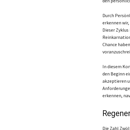
den persönlic
Durch Persönl
erkennen wir,
Dieser Zyklus
Reinkarnation
Chance haben,
voranzuschrei
In diesem Kont
den Beginn ei
akzeptieren u
Anforderunge
erkennen, nav
Regener
Die Zahl Zwöl