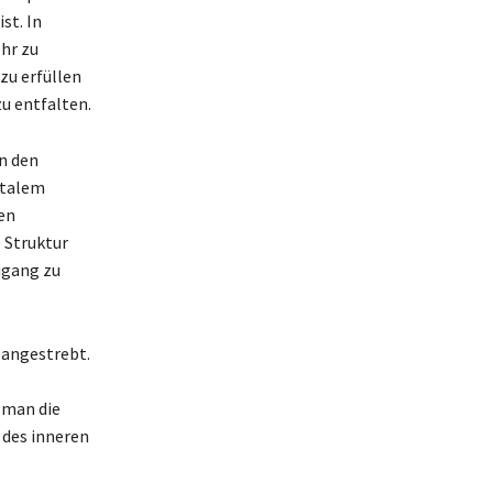
st. In
ehr zu
zu erfüllen
u entfalten.
in den
ntalem
en
 Struktur
ugang zu
 angestrebt.
 man die
 des inneren