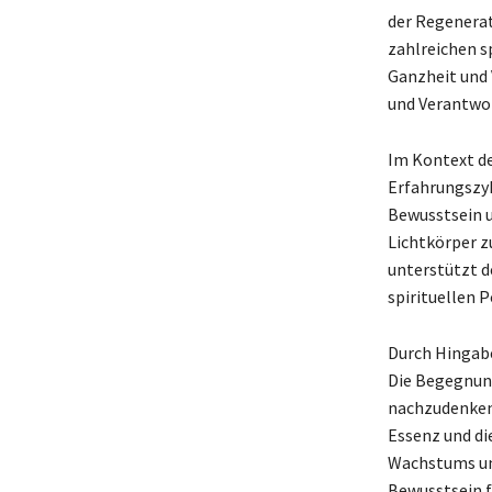
der Regenerat
zahlreichen s
Ganzheit und 
und Verantwor
Im Kontext der
Erfahrungszyk
Bewusstsein u
Lichtkörper z
unterstützt d
spirituellen P
Durch Hingabe
Die Begegnung
nachzudenken 
Essenz und di
Wachstums und
Bewusstsein f