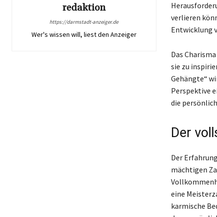
Herausforderu
redaktion
verlieren könn
https://darmstadt-anzeiger.de
Entwicklung 
Wer's wissen will, liest den Anzeiger
Das Charisma 
sie zu inspiri
Gehängte“ wir
Perspektive e
die persönlic
Der vol
Der Erfahrung
mächtigen Zah
Vollkommenhei
eine Meisterz
karmische Bed