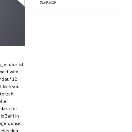
03.08.2026
ein. Sie ist
ndet wird,
nd auf 12
 Ideen von
sterzahl
elle
da er für
ie Zahl in
egen, unser
heilenden