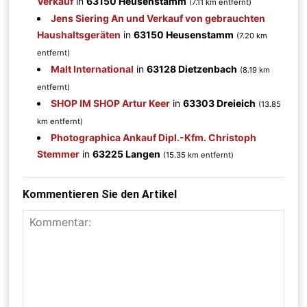
Verkauf
in
63150 Heusenstamm
(7.11 km entfernt)
Jens Siering An und Verkauf von gebrauchten
Haushaltsgeräten
in
63150 Heusenstamm
(7.20 km
entfernt)
Malt International
in
63128 Dietzenbach
(8.19 km
entfernt)
SHOP IM SHOP Artur Keer
in
63303 Dreieich
(13.85
km entfernt)
Photographica Ankauf Dipl.-Kfm. Christoph
Stemmer
in
63225 Langen
(15.35 km entfernt)
Kommentieren Sie den Artikel