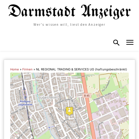
Wer's wissen will, liest den Anzeiger
Home
»
Firmen
»
NL REGIONAL TRADING & SERVICES UG (haftungsbeschränkt)