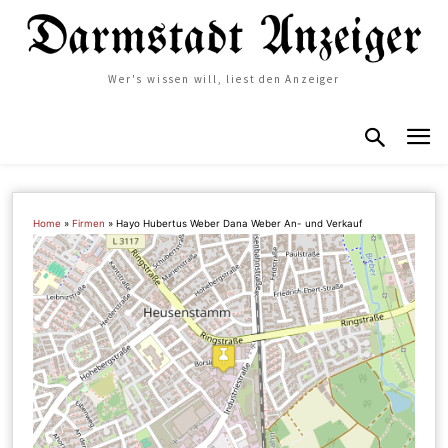
Wer's wissen will, liest den Anzeiger
Home
»
Firmen
»
Hayo Hubertus Weber Dana Weber An- und Verkauf