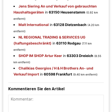
Jens Siering An und Verkauf von gebrauchten
Haushaltsgeräten
in
63150 Heusenstamm
(0.92 km
entfernt)
Malt International
in
63128 Dietzenbach
(4.20 km
entfernt)
NL REGIONAL TRADING & SERVICES UG
(haftungsbeschränkt)
in
63110 Rodgau
(7.11 km
entfernt)
SHOP IM SHOP Artur Keer
in
63303 Dreieich
(8.55
km entfernt)
Chalikias Georgios / H & H Brothers An- und
Verkauf Import
in
60598 Frankfurt
(9.40 km entfernt)
Kommentieren Sie den Artikel