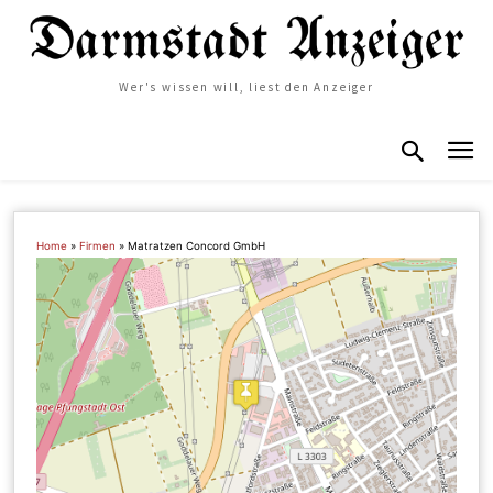
Wer's wissen will, liest den Anzeiger
Home
»
Firmen
»
Matratzen Concord GmbH