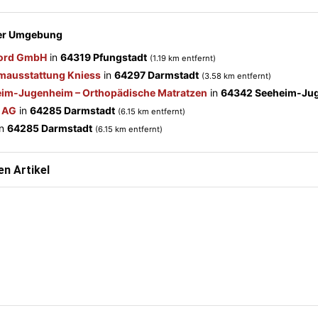
der Umgebung
cord GmbH
in
64319 Pfungstadt
(1.19 km entfernt)
mausstattung Kniess
in
64297 Darmstadt
(3.58 km entfernt)
eim-Jugenheim – Orthopädische Matratzen
in
64342 Seeheim-Ju
t AG
in
64285 Darmstadt
(6.15 km entfernt)
in
64285 Darmstadt
(6.15 km entfernt)
n Artikel