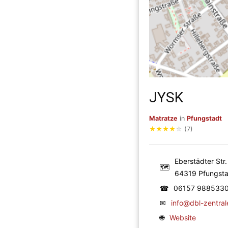
JYSK
Matratze
in
Pfungstadt
★
★
★
★
☆
(7)
Eberstädter Str.
🗺
64319 Pfungsta
☎
06157 988533
✉
info@dbl-zentra
🌐
Website