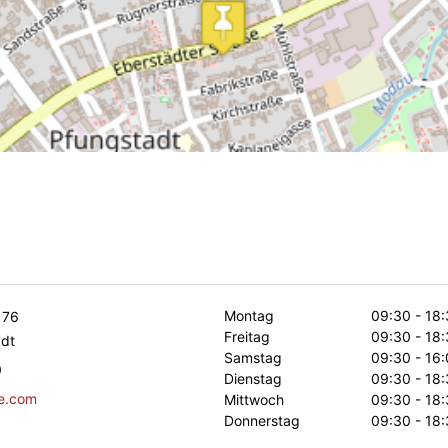
Montag
09:30 - 18:
 76
Freitag
09:30 - 18:
dt
Samstag
09:30 - 16:
0
Dienstag
09:30 - 18:
le.com
Mittwoch
09:30 - 18:
Donnerstag
09:30 - 18: