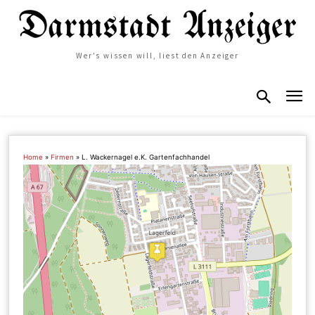
Wer's wissen will, liest den Anzeiger
Home
»
Firmen
»
L. Wackernagel e.K. Gartenfachhandel