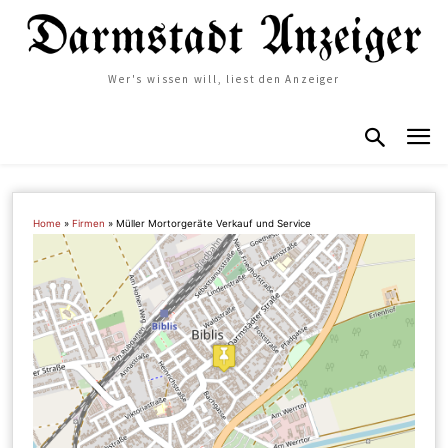
Wer's wissen will, liest den Anzeiger
Home
»
Firmen
»
Müller Mortorgeräte Verkauf und Service