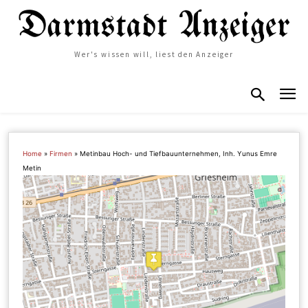
Wer's wissen will, liest den Anzeiger
Home
»
Firmen
»
Metinbau Hoch- und Tiefbauunternehmen, Inh. Yunus Emre
Metin