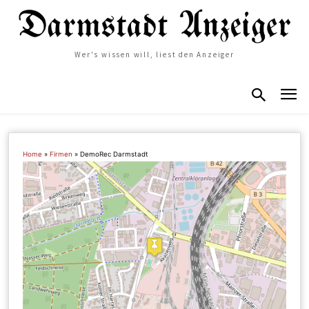
Wer's wissen will, liest den Anzeiger
Home
»
Firmen
»
DemoRec Darmstadt