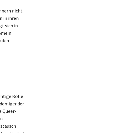
ännern nicht
n in ihren
t sich in
gemein
 über
chtige Rolle
se demigender
ie Queer-
en
ustausch