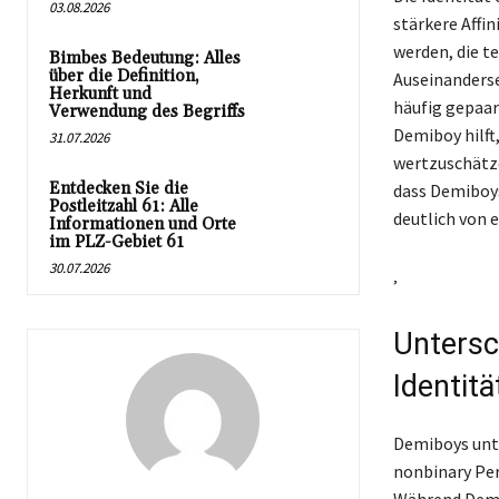
03.08.2026
stärkere Affin
werden, die te
Bimbes Bedeutung: Alles
über die Definition,
Auseinanderse
Herkunft und
häufig gepaar
Verwendung des Begriffs
Demiboy hilft
31.07.2026
wertzuschätzen
Entdecken Sie die
dass Demiboys 
Postleitzahl 61: Alle
deutlich von 
Informationen und Orte
im PLZ-Gebiet 61
30.07.2026
‚
Untersc
Identitä
Demiboys unte
nonbinary Per
Während Demi