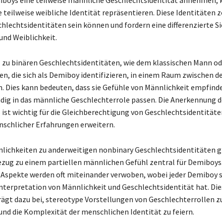
 teilweise weibliche Identität repräsentieren. Diese Identitäten z
schlechtsidentitäten sein können und fordern eine differenzierte S
und Weiblichkeit.
zu binären Geschlechtsidentitäten, wie dem klassischen Mann ode
n, die sich als Demiboy identifizieren, in einem Raum zwischen d
. Dies kann bedeuten, dass sie Gefühle von Männlichkeit empfind
ndig in das männliche Geschlechterrole passen. Die Anerkennung d
ist wichtig für die Gleichberechtigung von Geschlechtsidentitäten
schlicher Erfahrungen erweitern.
lichkeiten zu anderweitigen nonbinary Geschlechtsidentitäten gib
ezug zu einem partiellen männlichen Gefühl zentral für Demiboys
 Aspekte werden oft miteinander verwoben, wobei jeder Demiboy 
Interpretation von Männlichkeit und Geschlechtsidentität hat. Die
rägt dazu bei, stereotype Vorstellungen von Geschlechterrollen z
und die Komplexität der menschlichen Identität zu feiern.