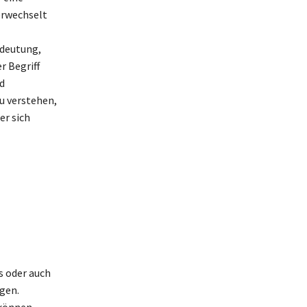
verwechselt
edeutung,
r Begriff
d
zu verstehen,
er sich
n
s oder auch
gen.
 können