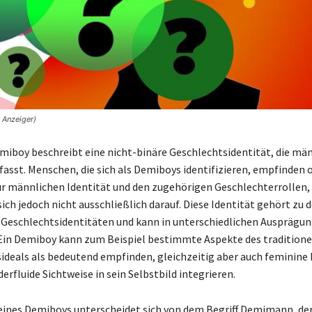
 Anzeiger)
emiboy beschreibt eine nicht-binäre Geschlechtsidentität, die mä
sst. Menschen, die sich als Demiboys identifizieren, empfinden o
r männlichen Identität und den zugehörigen Geschlechterrollen,
ich jedoch nicht ausschließlich darauf. Diese Identität gehört zu 
Geschlechtsidentitäten und kann in unterschiedlichen Ausprägu
in Demiboy kann zum Beispiel bestimmte Aspekte des traditione
ideals als bedeutend empfinden, gleichzeitig aber auch feminin
erfluide Sichtweise in sein Selbstbild integrieren.
 eines Demiboys unterscheidet sich von dem Begriff Demimann, der