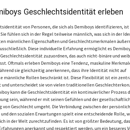
iboys Geschlechtsidentität erleben
sidentität von Personen, die sich als Demiboys identifizieren, is
. Sie fühlen sich in der Regel teilweise männlich, was sich in der Id
en männlichen Eigenschaften und Geschlechtsmerkmalen äußern
ausschließlich. Diese individuelle Erfahrung ermöglicht es Demibo
Geschlechtsidentität zuzuordnen, das auch nicht-binäre und weib
sst. Oftmals erleben Demiboys eine Tendenz, maskuline Merkmal
hrend sie gleichzeitig anerkennen, dass ihre Identität nicht auf
 männliche Rollen beschränkt ist. Diese Flexibilität ist ein zentr
ät und unterscheidet sie von vielen traditionellen Geschlechterko
iboy kann die Geschlechtsidentität ein kontinuierlicher Prozess d
ung sein, während er mit seinen Gefühlen und der gesellschaftlic
von Geschlecht umgeht. Die Verbindung zwischen der persönlic
n und den sozialen Erwartungen spielt eine entscheidende Rolle, 
ich in der Welt zurechtzufinden. Es ist von größter Bedeutung, das
 Erfahrungen anerkannt und respektiert werden, um ein besseres 