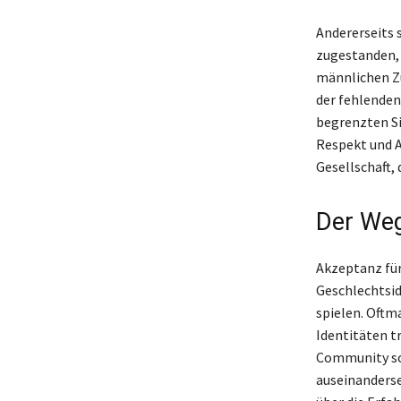
Andererseits s
zugestanden, 
männlichen Zü
der fehlenden
begrenzten Si
Respekt und A
Gesellschaft,
Der Weg
Akzeptanz für
Geschlechtsid
spielen. Oftma
Identitäten tr
Community sow
auseinanderse