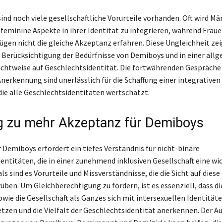
ind noch viele gesellschaftliche Vorurteile vorhanden. Oft wird M
feminine Aspekte in ihrer Identität zu integrieren, während Fraue
gen nicht die gleiche Akzeptanz erfahren. Diese Ungleichheit zeig
 Berücksichtigung der Bedürfnisse von Demiboys und in einer all
chtweise auf Geschlechtsidentität. Die fortwährenden Gespräche
nerkennung sind unerlässlich für die Schaffung einer integrativen
 die alle Geschlechtsidentitäten wertschätzt.
 zu mehr Akzeptanz für Demiboys
 Demiboys erfordert ein tiefes Verständnis für nicht-binäre
entitäten, die in einer zunehmend inklusiven Gesellschaft eine wi
ls sind es Vorurteile und Missverständnisse, die die Sicht auf die
üben. Um Gleichberechtigung zu fördern, ist es essenziell, dass d
ie die Gesellschaft als Ganzes sich mit intersexuellen Identität
tzen und die Vielfalt der Geschlechtsidentität anerkennen. Der A