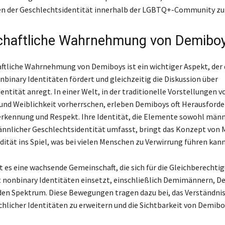
en der Geschlechtsidentität innerhalb der LGBTQ+-Community zu 
chaftliche Wahrnehmung von Demibo
aftliche Wahrnehmung von Demiboys ist ein wichtiger Aspekt, der 
binary Identitäten fördert und gleichzeitig die Diskussion über
ntität anregt. In einer Welt, in der traditionelle Vorstellungen v
und Weiblichkeit vorherrschen, erleben Demiboys oft Herausforde
rkennung und Respekt. Ihre Identität, die Elemente sowohl männl
nnlicher Geschlechtsidentität umfasst, bringt das Konzept von 
dität ins Spiel, was bei vielen Menschen zu Verwirrung führen kann
bt es eine wachsende Gemeinschaft, die sich für die Gleichberechti
nonbinary Identitäten einsetzt, einschließlich Demimännern, De
en Spektrum. Diese Bewegungen tragen dazu bei, das Verständnis 
chlicher Identitäten zu erweitern und die Sichtbarkeit von Demibo