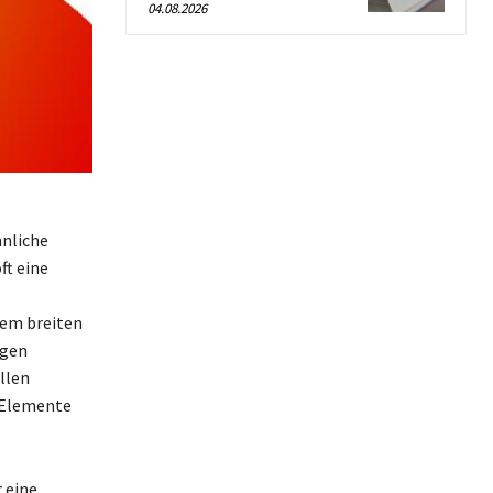
04.08.2026
nnliche
ft eine
dem breiten
ngen
llen
e Elemente
 eine