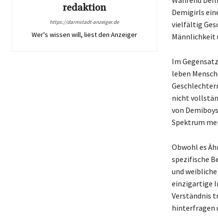
redaktion
Demigirls eine
https://darmstadt-anzeiger.de
vielfältig Ge
Wer's wissen will, liest den Anzeiger
Männlichkeit 
Im Gegensatz 
leben Mensche
Geschlechtern
nicht vollstä
von Demiboys 
Spektrum men
Obwohl es Ähn
spezifische B
und weibliche
einzigartige 
Verständnis t
hinterfragen 