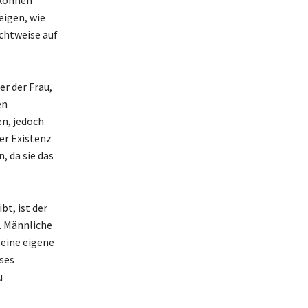
eigen, wie
ichtweise auf
r der Frau,
en
en, jedoch
er Existenz
, da sie das
t, ist der
. Männliche
seine eigene
ses
u