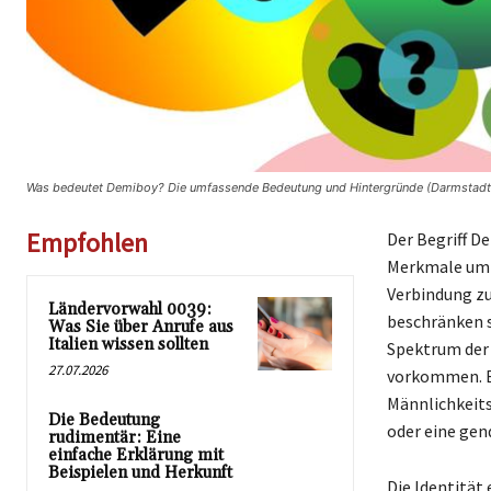
Was bedeutet Demiboy? Die umfassende Bedeutung und Hintergründe (Darmstadt
Empfohlen
Der Begriff D
Merkmale umfa
Verbindung zu
Ländervorwahl 0039:
beschränken s
Was Sie über Anrufe aus
Italien wissen sollten
Spektrum der 
27.07.2026
vorkommen. E
Männlichkeits
Die Bedeutung
oder eine gend
rudimentär: Eine
einfache Erklärung mit
Beispielen und Herkunft
Die Identität