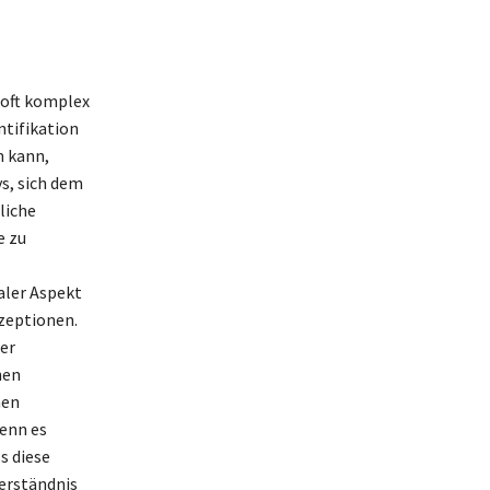
t oft komplex
entifikation
 kann,
ys, sich dem
liche
e zu
aler Aspekt
nzeptionen.
er
hen
hen
wenn es
s diese
Verständnis