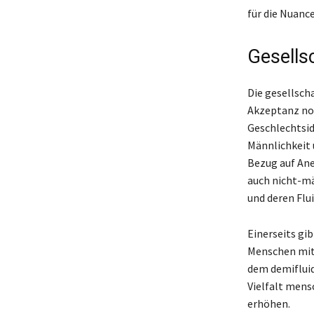
für die Nuanc
Gesells
Die gesellsch
Akzeptanz non
Geschlechtside
Männlichkeit 
Bezug auf Ane
auch nicht-mä
und deren Flui
Einerseits gi
Menschen mit 
dem demifluid
Vielfalt mens
erhöhen.