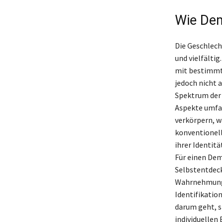
Wie Dem
Die Geschlecht
und vielfältig
mit bestimmt
jedoch nicht 
Spektrum der 
Aspekte umfa
verkörpern, wä
konventionelle
ihrer Identit
Für einen Dem
Selbstentdeck
Wahrnehmung 
Identifikatio
darum geht, s
individuellen