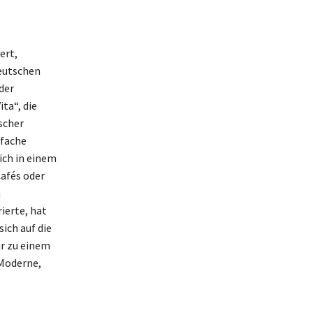
ert,
deutschen
der
ta“, die
scher
nfache
ich in einem
Cafés oder
n
ierte, hat
ich auf die
ur zu einem
 Moderne,