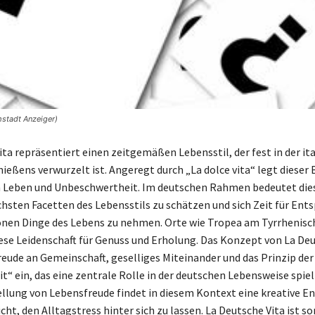
stadt Anzeiger)
ita repräsentiert einen zeitgemäßen Lebensstil, der fest in der it
ießens verwurzelt ist. Angeregt durch „La dolce vita“ legt dieser 
 Leben und Unbeschwertheit. Im deutschen Rahmen bedeutet dies
chsten Facetten des Lebensstils zu schätzen und sich Zeit für En
önen Dinge des Lebens zu nehmen. Orte wie Tropea am Tyrrhenis
diese Leidenschaft für Genuss und Erholung. Das Konzept von La Deu
Freude an Gemeinschaft, geselliges Miteinander und das Prinzip der
t“ ein, das eine zentrale Rolle in der deutschen Lebensweise spiel
tellung von Lebensfreude findet in diesem Kontext eine kreative E
cht, den Alltagstress hinter sich zu lassen. La Deutsche Vita ist 