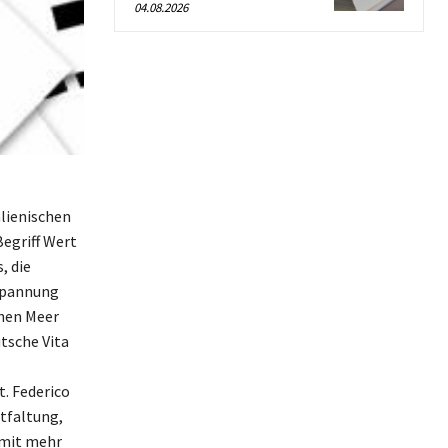
04.08.2026
alienischen
Begriff Wert
, die
tspannung
chen Meer
tsche Vita
t. Federico
ntfaltung,
somit mehr