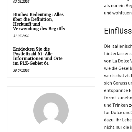
03.08.2026
als nur ein Be
und wohltuen
Bimbes Bedeutung: Alles
über die Definition,
Herkunft und
Verwendung des Begriffs
Einflüs
31.07.2026
Die italienis
Entdecken Sie die
hinterlassen u
Postleitzahl 61: Alle
Informationen und Orte
von La Dolce V
im PLZ-Gebiet 61
wie die Gesel
30.07.2026
wertschätzt. D
sich Genuss u
entspannte Ei
formt zunehme
und Trinken z
für Dolce und 
dazu, ihr Lebe
nicht nur die