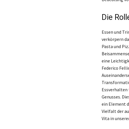
Die Rol
Essen und Tri
verkörpern da
Pasta und Piz
Beisammensein
eine Leichtigk
Federico Fell
Auseinanderse
Transformatio
Essverhalten 
Genusses. Die
ein Element d
Vielfalt der 
Vita in unser