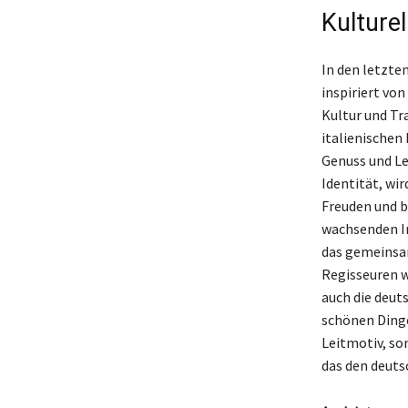
Kulture
In den letzte
inspiriert vo
Kultur und Tra
italienischen
Genuss und Le
Identität, wi
Freuden und b
wachsenden In
das gemeinsa
Regisseuren wi
auch die deuts
schönen Dinge
Leitmotiv, so
das den deuts