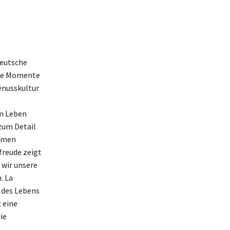
Deutsche
ere Momente
Genusskultur
im Leben
 zum Detail
samen
reude zeigt
 wir unsere
. La
t des Lebens
 eine
ie