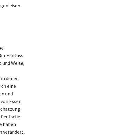
zu genießen
se
Der Einfluss
rt und Weise,
 in denen
rch eine
en und
 von Essen
tschätzung
e Deutsche
se haben
n verändert,