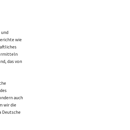
n und
erichte wie
aftliches
ermitteln
ind, das von
sche
 des
sondern auch
 wir die
La Deutsche