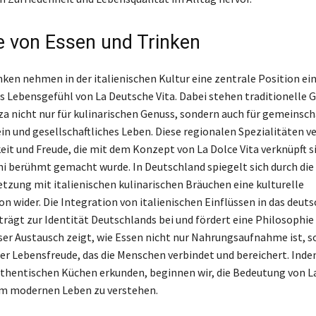
le von Essen und Trinken
nken nehmen in der italienischen Kultur eine zentrale Position ei
s Lebensgefühl von La Deutsche Vita. Dabei stehen traditionelle G
za nicht nur für kulinarischen Genuss, sondern auch für gemeinsch
 und gesellschaftliches Leben. Diese regionalen Spezialitäten v
eit und Freude, die mit dem Konzept von La Dolce Vita verknüpft s
ini berühmt gemacht wurde. In Deutschland spiegelt sich durch die
tzung mit italienischen kulinarischen Bräuchen eine kulturelle
n wider. Die Integration von italienischen Einflüssen in das deut
trägt zur Identität Deutschlands bei und fördert eine Philosophie
ser Austausch zeigt, wie Essen nicht nur Nahrungsaufnahme ist, 
er Lebensfreude, das die Menschen verbindet und bereichert. Indem
authentischen Küchen erkunden, beginnen wir, die Bedeutung von 
em modernen Leben zu verstehen.