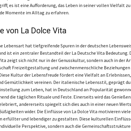
griff; es ist eine Aufforderung, das Leben in seiner vollen Vielfalt 
de Momente im Alltag zu erfahren.
se von La Dolce Vita
che Lebensart hat tiefgreifende Spuren in der deutschen Lebenswei
nd ist ein zentraler Bestandteil der La Deutsche Vita Bedeutung. 
ita zeigt sich nicht nur in der Genusskultur, sondern auch in der A
lschaft Freizeitgestaltung und zwischenmenschliche Beziehungen
iese Kultur der Lebensfreude fördert eine Vielfalt an Erlebnissen,
nd Gemütlichkeit vereinen. Der italienische Lebensstil, geprägt du
nstellung zum Leben, hat in Deutschland an Popularität gewonn
nd die täglichen Rituale und Feste. Einerseits wird das Genießen
elebriert, andererseits spiegelt sich dies auch in einer neuen Wer
Süßigkeiten wider. Die Einflüsse von La Dolce Vita motivieren viel
n erfüllter und lebendiger zu gestalten. Diese kulturellen Einflüs
 individuelle Perspektive, sondern auch die Gemeinschaftsstrukture