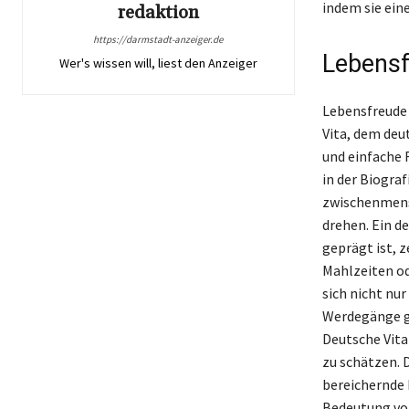
indem sie ein
redaktion
https://darmstadt-anzeiger.de
Lebensf
Wer's wissen will, liest den Anzeiger
Lebensfreude 
Vita, dem deu
und einfache 
in der Biogra
zwischenmensc
drehen. Ein d
geprägt ist, 
Mahlzeiten o
sich nicht nur
Werdegänge ge
Deutsche Vita
zu schätzen. 
bereichernde 
Bedeutung von