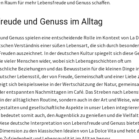
en Raum für mehr Lebensfreude und Genuss schaffen.
reude und Genuss im Alltag
und Genuss spielen eine entscheidende Rolle im Kontext von La 
tschen Verständnis einer süßen Lebensart, die sich durch besond
Freuden auszeichnet. In der deutschen Kultur spiegelt sich diese 
fie vieler Menschen wider, wobei sich Lebensgeschichten oft um
hliche Beziehungen und das Bewusstsein für die kleinen Dinge 
eutscher Lebensstil, der von Freude, Gemeinschaft und einer Liebe
zeigt sich beispielsweise in der Wertschätzung der Natur, gemein
der entspannten Nachmittagen im Café. Das Streben nach Lebensf
 in der alltäglichen Routine, sondern auch in der Art und Weise, wie
stalten und gesellschaftliche Aspekte in unser Leben integrieren
 bedeutet somit auch, den Augenblick zu genießen und die Vielfal
Diese deutsche Interpretation von Lebensfreude und Genuss bietet
Dimension zu den klassischen Idealen von La Dolce Vita und hebt d
 Zufriedenheit und Lebensqualität im Alltag hervor.