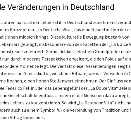
lle Veränderungen in Deutschland
n Jahren hat sich der Lebensstil in Deutschland zunehmend veränd
n dem Konzept der „La Deutsche Vita“, das eine Neudefinition der 
ditionen mit sich bringt. Diese kulturelle Bewegung ist stark von 
 Lebensart geprägt, insbesondere von den Facetten der „La Dolce Vi
bensfreude zelebriert. Gemütlichkeit, einst ein Grundpfeiler deut
rd nun durch moderne Perspektiven erweitert, die den Fokus auf ei
esondere Momente legt. Die Vielfalt dieser Veränderungen zeigt s
teresse an Genusskultur, wo kleine Rituale, wie das Verweilen in 
me Kochen, einen hohen Stellenwert einnehmen. Der Einfluss vo
e Federico Fellini, der das Lebensgefühl der „La Dolce Vita“ zelebr
che Gesellschaft beeinflusst, indem er die Menschen dazu anregt, s
 des Lebens zu konzentrieren. So wird „La Deutsche Vita“ nicht n
ndern auch zu einem Symbol für die Verbindung von Tradition und
chen Alltag bereichert.