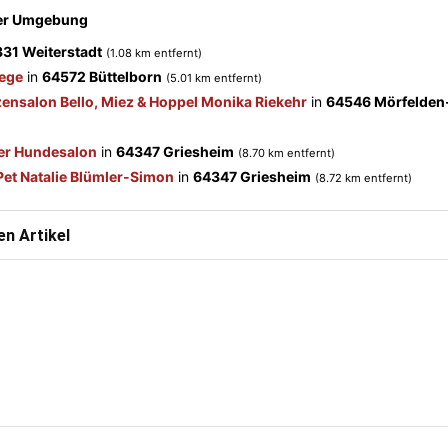
der Umgebung
31 Weiterstadt
(1.08 km entfernt)
ege
in
64572 Büttelborn
(5.01 km entfernt)
ensalon Bello, Miez & Hoppel Monika Riekehr
in
64546 Mörfelden
er Hundesalon
in
64347 Griesheim
(8.70 km entfernt)
et Natalie Blümler-Simon
in
64347 Griesheim
(8.72 km entfernt)
n Artikel