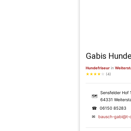
Gabis Hunde
Hundefriseur
in
Weiterst
★
★
★
★
☆
(4)
Sensfelder Hof 
🗺
64331 Weiterst
☎
06150 85283
✉
bausch-gabi@t-o