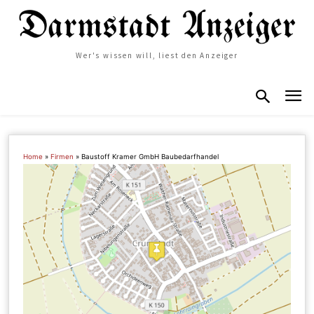
Wer's wissen will, liest den Anzeiger
Home
»
Firmen
»
Baustoff Kramer GmbH Baubedarfhandel