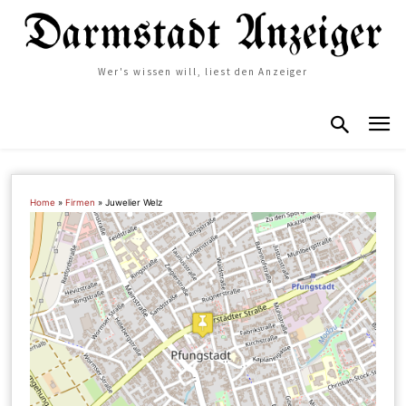
Wer's wissen will, liest den Anzeiger
Home
»
Firmen
»
Juwelier Welz