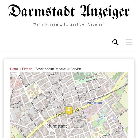
Wer's wissen will, liest den Anzeiger
Home
»
Firmen
»
Smartphone Reparatur Service