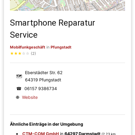
Smartphone Reparatur
Service
Mobilfunkgeschäft
in
Pfungstadt
★
★
★
☆
☆
(2)
Eberstädter Str. 62
🗺
64319 Pfungstadt
☎
06157 9386734
🌐
Website
Ähnliche Einträge in der Umgebung
CTM-COM GmbH
in
64297 Darmstadt
(2.23 km