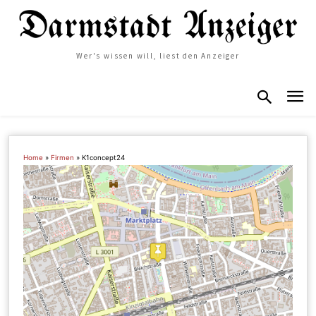
Wer's wissen will, liest den Anzeiger
Home
»
Firmen
»
K1concept24