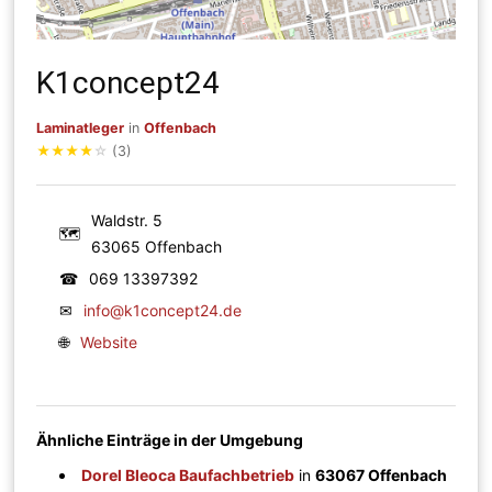
K1concept24
Laminatleger
in
Offenbach
★
★
★
★
☆
(3)
Waldstr. 5
🗺
63065 Offenbach
☎
069 13397392
✉
info@k1concept24.de
🌐
Website
Ähnliche Einträge in der Umgebung
Dorel Bleoca Baufachbetrieb
in
63067 Offenbach