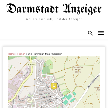
Wer's wissen will, liest den Anzeiger
Home
»
Firmen
»
Ute Hohlmann Malermeisterin