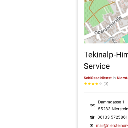
Tekinalp-Hi
Service
Schlüsseldienst
in
Nierst
★
★
★
★
☆
(3)
Dammgasse 1
🗺
55283 Nierstei
☎
06133 5725861
✉
mail@niersteiner