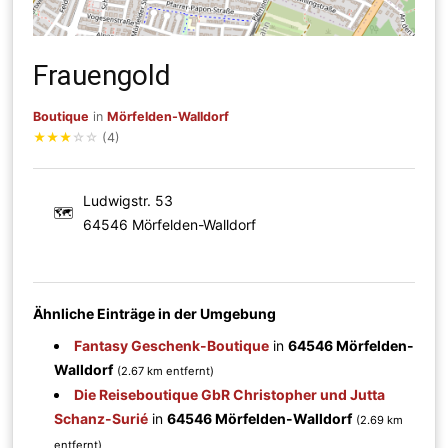
Frauengold
Boutique
in
Mörfelden-Walldorf
★
★
★
☆
☆
(4)
Ludwigstr. 53
🗺
64546 Mörfelden-Walldorf
Ähnliche Einträge in der Umgebung
Fantasy Geschenk-Boutique
in
64546 Mörfelden-
Walldorf
(2.67 km entfernt)
Die Reiseboutique GbR Christopher und Jutta
Schanz-Surié
in
64546 Mörfelden-Walldorf
(2.69 km
entfernt)