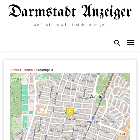
Wer's wissen will, liest den Anzeiger
Home
»
Firmen
»
Frauengold