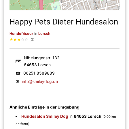
Happy Pets Dieter Hundesalon
Hundefriseur
in
Lorsch
★
★
★
☆
☆
(3)
Nibelungenstr. 132
🗺
64653 Lorsch
☎
06251 8589889
✉
info@smileydog.de
Ähnliche Einträge in der Umgebung
Hundesalon Smiley Dog
in
64653 Lorsch
(0.00 km
entfernt)