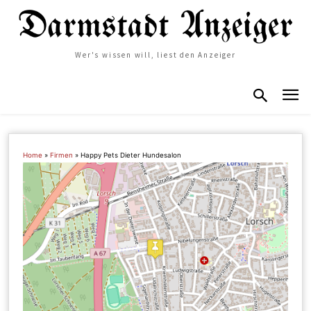
Wer's wissen will, liest den Anzeiger
Home
»
Firmen
»
Happy Pets Dieter Hundesalon