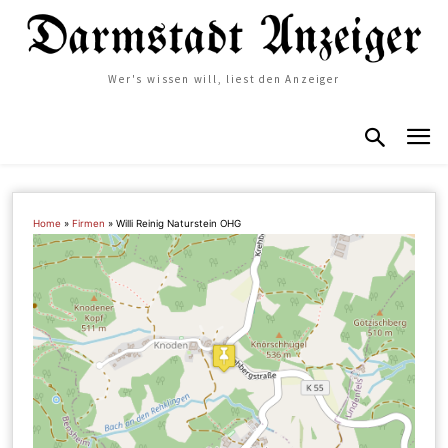
Wer's wissen will, liest den Anzeiger
Home
»
Firmen
»
Willi Reinig Naturstein OHG