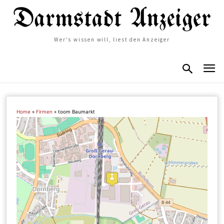
Wer's wissen will, liest den Anzeiger
Home
»
Firmen
»
toom Baumarkt