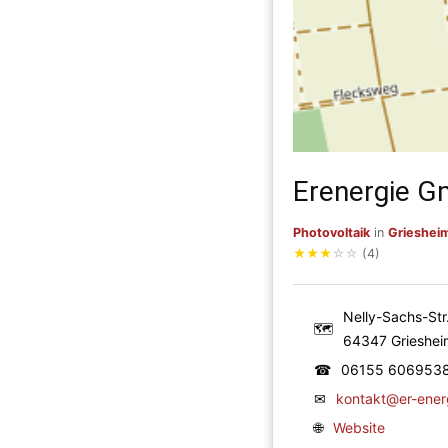
Erenergie 
Photovoltaik
in
Grieshei
★
★
★
☆
☆
(4)
Nelly-Sachs-Str
🗺
64347 Grieshei
☎
06155 606953
✉
kontakt@er-ener
🌐
Website