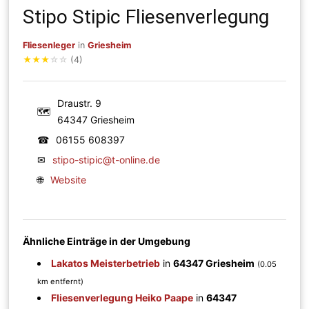
Stipo Stipic Fliesenverlegung
Fliesenleger
in
Griesheim
★
★
★
☆
☆
(4)
Draustr. 9
🗺
64347 Griesheim
☎
06155 608397
✉
stipo-stipic@t-online.de
🌐
Website
Ähnliche Einträge in der Umgebung
Lakatos Meisterbetrieb
in
64347 Griesheim
(0.05
km entfernt)
Fliesenverlegung Heiko Paape
in
64347