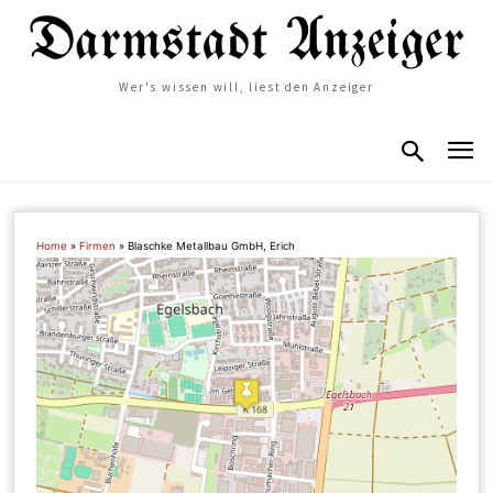
Wer's wissen will, liest den Anzeiger
Home
»
Firmen
»
Blaschke Metallbau GmbH, Erich