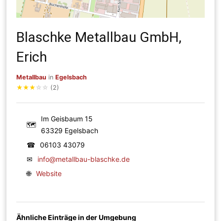
Blaschke Metallbau GmbH,
Erich
Metallbau
in
Egelsbach
★
★
★
☆
☆
(2)
Im Geisbaum 15
🗺
63329 Egelsbach
☎
06103 43079
✉
info@metallbau-blaschke.de
🌐
Website
Ähnliche Einträge in der Umgebung