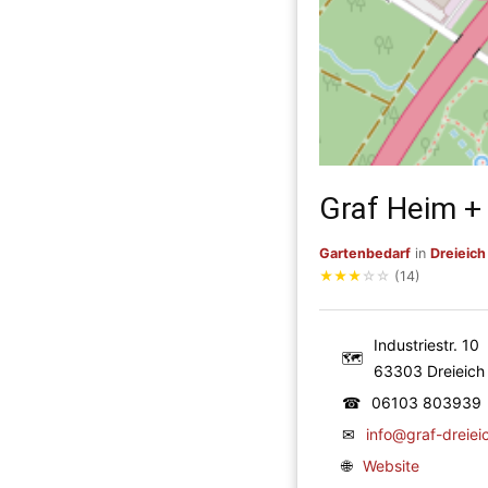
Graf Heim 
Gartenbedarf
in
Dreieich
★
★
★
☆
☆
(14)
Industriestr. 10
🗺
63303 Dreieich
☎
06103 803939
✉
info@graf-dreiei
🌐
Website