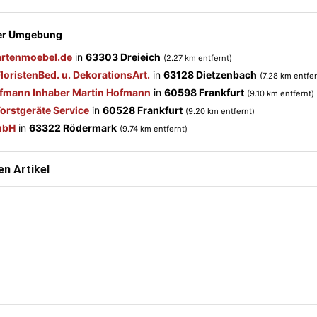
der Umgebung
rtenmoebel.de
in
63303 Dreieich
(2.27 km entfernt)
oristenBed. u. DekorationsArt.
in
63128 Dietzenbach
(7.28 km entfer
ofmann Inhaber Martin Hofmann
in
60598 Frankfurt
(9.10 km entfernt)
orstgeräte Service
in
60528 Frankfurt
(9.20 km entfernt)
mbH
in
63322 Rödermark
(9.74 km entfernt)
n Artikel