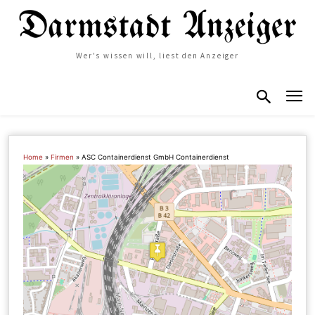
Wer's wissen will, liest den Anzeiger
Home
»
Firmen
»
ASC Containerdienst GmbH Containerdienst