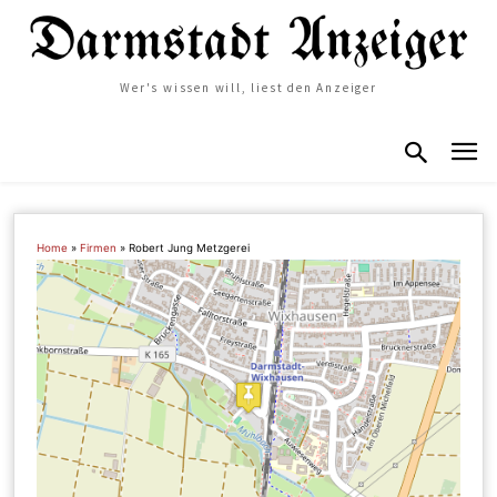
Wer's wissen will, liest den Anzeiger
Home
»
Firmen
»
Robert Jung Metzgerei