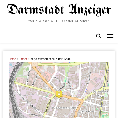
Wer's wissen will, liest den Anzeiger
Home
»
Firmen
»
Kegel Werbetechnik Albert Kegel