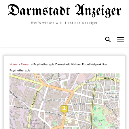
Wer's wissen will, liest den Anzeiger
Home
»
Firmen
»
Psychotherapie Darmstadt Michael Engel Heilpraktiker
Psychotherapie