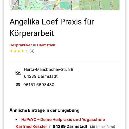
Angelika Loef Praxis für
Körperarbeit
Heilpraktiker
in
Darmstadt
★
★
★
★
☆
(4)
Herta-Mansbacher-Str. 88
🗺
64289 Darmstadt
☎
06151 6693480
Ähnliche Einträge in der Umgebung
HaPeYO – Deine Heilpraxis und Yogaschule
Karfried Kessler
in
64289 Darmstadt
(1.10 km entfernt)