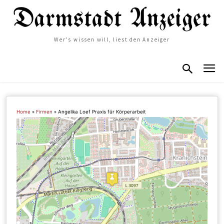
Wer's wissen will, liest den Anzeiger
Home
»
Firmen
»
Angelika Loef Praxis für Körperarbeit