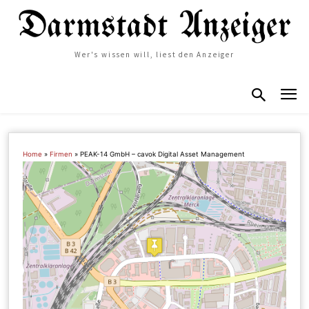
Wer's wissen will, liest den Anzeiger
Home
»
Firmen
»
PEAK-14 GmbH – cavok Digital Asset Management