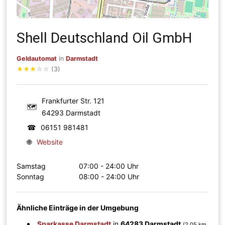
Shell Deutschland Oil GmbH
Geldautomat
in
Darmstadt
★
★
★
☆
☆
(3)
Frankfurter Str. 121
🗺
64293 Darmstadt
☎
06151 981481
🌐
Website
Samstag
07:00 - 24:00 Uhr
Sonntag
08:00 - 24:00 Uhr
Ähnliche Einträge in der Umgebung
Sparkasse Darmstadt
in
64283 Darmstadt
(2.05 km