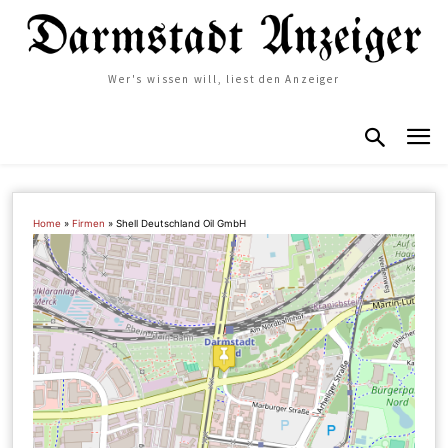
Wer's wissen will, liest den Anzeiger
Home
»
Firmen
»
Shell Deutschland Oil GmbH