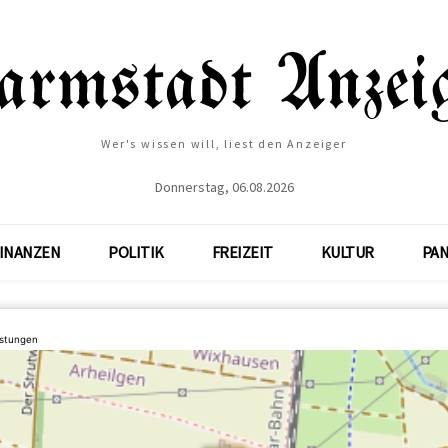
Wer's wissen will, liest den Anzeiger
Donnerstag, 06.08.2026
INANZEN
POLITIK
FREIZEIT
KULTUR
PA
istungen