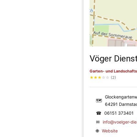
Vöger Diens
Garten- und Landschaft
★
★
★
☆
☆
(2)
Glockengarten
🗺
64291 Darmsta
☎
06151 373401
✉
info@voelger-die
🌐
Website