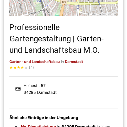
Professionelle
Gartengestaltung | Garten-
und Landschaftsbau M.O.
Garten- und Landschaftsbau
in
Darmstadt
★
★
★
★
☆
(4)
Heinestr. 57
🗺
64295 Darmstadt
Ähnliche Einträge in der Umgebung
Hy_Dienstleistung
in
64295 Darmstadt
(0.02 km